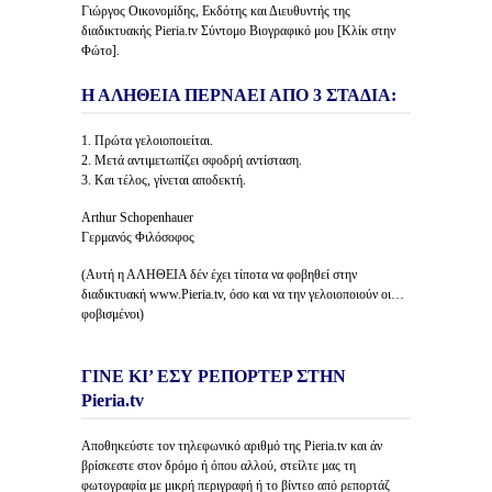
Γιώργος Οικονομίδης, Εκδότης και Διευθυντής της
διαδικτυακής Pieria.tv Σύντομο Βιογραφικό μου [Κλίκ στην
Φώτο].
Η ΑΛΗΘΕΙΑ ΠΕΡΝΑΕΙ ΑΠΟ 3 ΣΤΑΔΙΑ:
1. Πρώτα γελοιοποιείται.
2. Μετά αντιμετωπίζει σφοδρή αντίσταση.
3. Και τέλος, γίνεται αποδεκτή.
Arthur Schopenhauer
Γερμανός Φιλόσοφος
(Αυτή η ΑΛΗΘΕΙΑ δέν έχει τίποτα να φοβηθεί στην
διαδικτυακή www.Pieria.tv, όσο και να την γελοιοποιούν οι…
φοβισμένοι)
ΓΙΝΕ ΚΙ’ ΕΣΥ ΡΕΠΟΡΤΕΡ ΣΤΗΝ
Pieria.tv
Αποθηκεύστε τον τηλεφωνικό αριθμό της Pieria.tv και άν
βρίσκεστε στον δρόμο ή όπου αλλού, στείλτε μας τη
φωτογραφία με μικρή περιγραφή ή το βίντεο από ρεπορτάζ