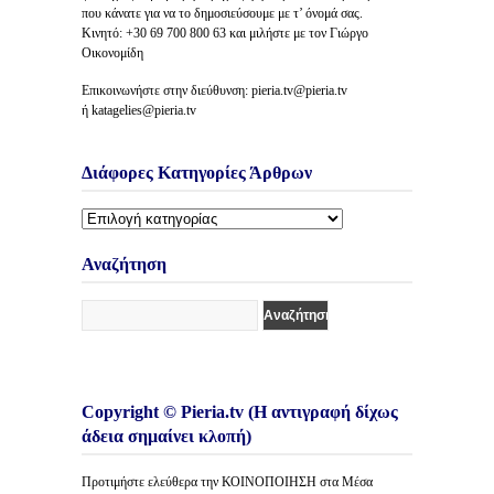
που κάνατε για να το δημοσιεύσουμε με τ’ όνομά σας.
Κινητό: +30 69 700 800 63 και μιλήστε με τον Γιώργο
Οικονομίδη
Επικοινωνήστε στην διεύθυνση: pieria.tv@pieria.tv
ή katagelies@pieria.tv
Διάφορες Κατηγορίες Άρθρων
Διάφορες
Κατηγορίες
Άρθρων
Αναζήτηση
Copyright © Pieria.tv (Η αντιγραφή δίχως
άδεια σημαίνει κλοπή)
Προτιμήστε ελεύθερα την ΚΟΙΝΟΠΟΙΗΣΗ στα Μέσα