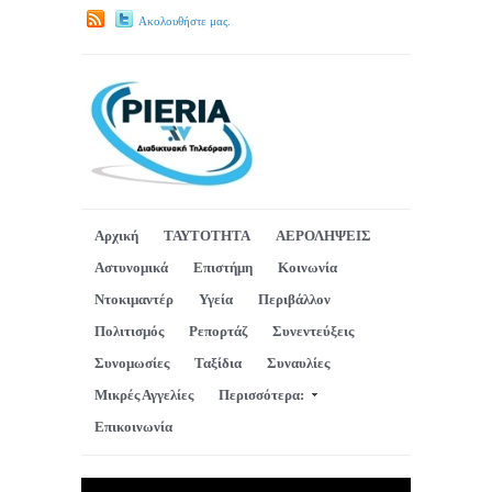
Ακολουθήστε μας.
Αρχική
ΤΑΥΤΟΤΗΤΑ
ΑΕΡΟΛΗΨΕΙΣ
Αστυνομικά
Επιστήμη
Κοινωνία
Ντοκιμαντέρ
Υγεία
Περιβάλλον
Πολιτισμός
Ρεπορτάζ
Συνεντεύξεις
Συνομωσίες
Ταξίδια
Συναυλίες
Μικρές Αγγελίες
Περισσότερα:
Επικοινωνία