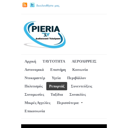
Ακολουθήστε μας.
Αρχική
ΤΑΥΤΟΤΗΤΑ
ΑΕΡΟΛΗΨΕΙΣ
Αστυνομικά
Επιστήμη
Κοινωνία
Ντοκιμαντέρ
Υγεία
Περιβάλλον
Πολιτισμός
Ρεπορτάζ
Συνεντεύξεις
Συνομωσίες
Ταξίδια
Συναυλίες
Μικρές Αγγελίες
Περισσότερα:
Επικοινωνία