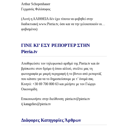
Arthur Schopenhauer
Γερμανός Φιλόσοφος
(Αυτή η ΑΛΗΘΕΙΑ δέν έχει τίποτα να φοβηθεί στην
διαδικτυακή www.Pieria.tv, όσο και να την γελοιοποιούν οι…
φοβισμένοι)
ΓΙΝΕ ΚΙ’ ΕΣΥ ΡΕΠΟΡΤΕΡ ΣΤΗΝ
Pieria.tv
Αποθηκεύστε τον τηλεφωνικό αριθμό της Pieria.tv και άν
βρίσκεστε στον δρόμο ή όπου αλλού, στείλτε μας τη
φωτογραφία με μικρή περιγραφή ή το βίντεο από ρεπορτάζ
που κάνατε για να το δημοσιεύσουμε με τ’ όνομά σας.
Κινητό: +30 69 700 800 63 και μιλήστε με τον Γιώργο
Οικονομίδη
Επικοινωνήστε στην διεύθυνση: pieria.tv@pieria.tv
ή katagelies@pieria.tv
Διάφορες Κατηγορίες Άρθρων