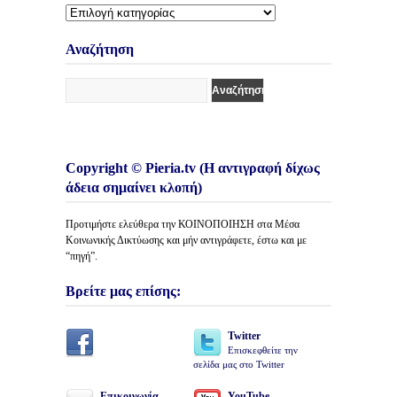
Διάφορες
Κατηγορίες
Άρθρων
Αναζήτηση
Copyright © Pieria.tv (Η αντιγραφή δίχως
άδεια σημαίνει κλοπή)
Προτιμήστε ελεύθερα την ΚΟΙΝΟΠΟΙΗΣΗ στα Μέσα
Κοινωνικής Δικτύωσης και μήν αντιγράφετε, έστω και με
“πηγή”.
Βρείτε μας επίσης:
Twitter
Επισκεφθείτε την
σελίδα μας στο Twitter
Επικοινωνία
YouTube