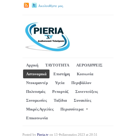
Ακολουθήστε μας.
Αρχική
ΤΑΥΤΟΤΗΤΑ
ΑΕΡΟΛΗΨΕΙΣ
Αστυνομικά
Επιστήμη
Κοινωνία
Ντοκιμαντέρ
Υγεία
Περιβάλλον
Πολιτισμός
Ρεπορτάζ
Συνεντεύξεις
Συνομωσίες
Ταξίδια
Συναυλίες
Μικρές Αγγελίες
Περισσότερα:
Επικοινωνία
Posted by
Pieria.tv
on 13 Φεβρουαρίου 2023 at 20:51