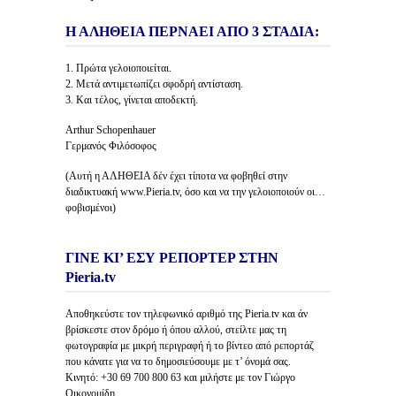
Η ΑΛΗΘΕΙΑ ΠΕΡΝΑΕΙ ΑΠΟ 3 ΣΤΑΔΙΑ:
1. Πρώτα γελοιοποιείται.
2. Μετά αντιμετωπίζει σφοδρή αντίσταση.
3. Και τέλος, γίνεται αποδεκτή.
Arthur Schopenhauer
Γερμανός Φιλόσοφος
(Αυτή η ΑΛΗΘΕΙΑ δέν έχει τίποτα να φοβηθεί στην
διαδικτυακή www.Pieria.tv, όσο και να την γελοιοποιούν οι…
φοβισμένοι)
ΓΙΝΕ ΚΙ’ ΕΣΥ ΡΕΠΟΡΤΕΡ ΣΤΗΝ
Pieria.tv
Αποθηκεύστε τον τηλεφωνικό αριθμό της Pieria.tv και άν
βρίσκεστε στον δρόμο ή όπου αλλού, στείλτε μας τη
φωτογραφία με μικρή περιγραφή ή το βίντεο από ρεπορτάζ
που κάνατε για να το δημοσιεύσουμε με τ’ όνομά σας.
Κινητό: +30 69 700 800 63 και μιλήστε με τον Γιώργο
Οικονομίδη