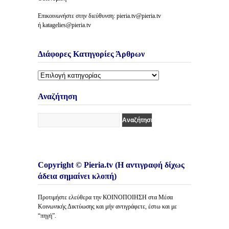
Επικοινωνήστε στην διεύθυνση: pieria.tv@pieria.tv
ή katagelies@pieria.tv
Διάφορες Κατηγορίες Άρθρων
Διάφορες
Κατηγορίες
Άρθρων
Αναζήτηση
Copyright © Pieria.tv (Η αντιγραφή δίχως
άδεια σημαίνει κλοπή)
Προτιμήστε ελεύθερα την ΚΟΙΝΟΠΟΙΗΣΗ στα Μέσα
Κοινωνικής Δικτύωσης και μήν αντιγράφετε, έστω και με
“πηγή”.