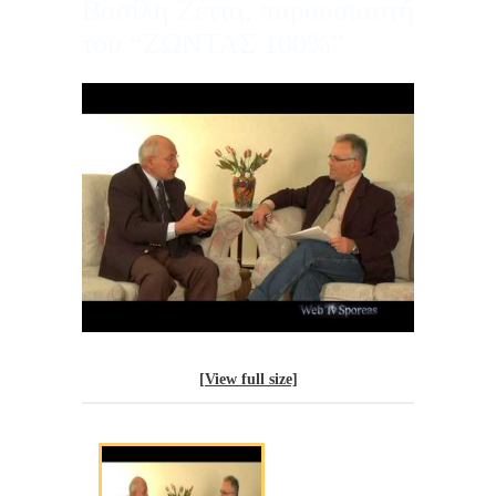
Βασίλη Ζέττα, παρουσιαστή
τού “ΖΩΝΤΑΣ 100%”
[View full size]