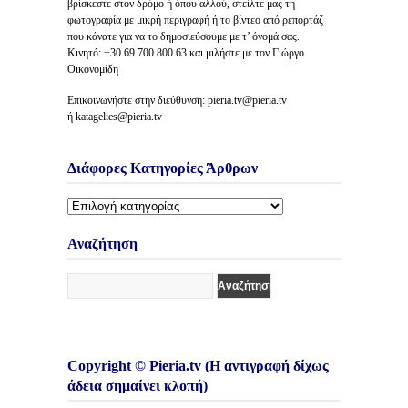
βρίσκεστε στον δρόμο ή όπου αλλού, στείλτε μας τη
φωτογραφία με μικρή περιγραφή ή το βίντεο από ρεπορτάζ
που κάνατε για να το δημοσιεύσουμε με τ’ όνομά σας.
Κινητό: +30 69 700 800 63 και μιλήστε με τον Γιώργο
Οικονομίδη
Επικοινωνήστε στην διεύθυνση: pieria.tv@pieria.tv
ή katagelies@pieria.tv
Διάφορες Κατηγορίες Άρθρων
Διάφορες
Κατηγορίες
Άρθρων
Αναζήτηση
Copyright © Pieria.tv (Η αντιγραφή δίχως
άδεια σημαίνει κλοπή)