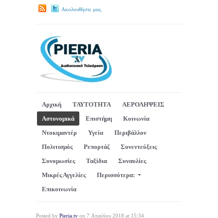
Ακολουθήστε μας.
Αρχική
ΤΑΥΤΟΤΗΤΑ
ΑΕΡΟΛΗΨΕΙΣ
Αστυνομικά
Επιστήμη
Κοινωνία
Ντοκιμαντέρ
Υγεία
Περιβάλλον
Πολιτισμός
Ρεπορτάζ
Συνεντεύξεις
Συνομωσίες
Ταξίδια
Συναυλίες
Μικρές Αγγελίες
Περισσότερα:
Επικοινωνία
Posted by
Pieria.tv
on 7 Απριλίου 2018 at 15:34