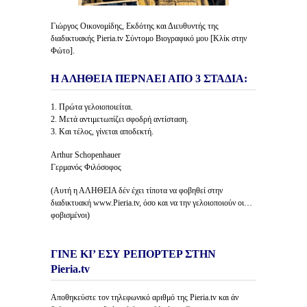
Γιώργος Οικονομίδης, Εκδότης και Διευθυντής της
διαδικτυακής Pieria.tv Σύντομο Βιογραφικό μου [Κλίκ στην
Φώτο].
Η ΑΛΗΘΕΙΑ ΠΕΡΝΑΕΙ ΑΠΟ 3 ΣΤΑΔΙΑ:
1. Πρώτα γελοιοποιείται.
2. Μετά αντιμετωπίζει σφοδρή αντίσταση.
3. Και τέλος, γίνεται αποδεκτή.
Arthur Schopenhauer
Γερμανός Φιλόσοφος
(Αυτή η ΑΛΗΘΕΙΑ δέν έχει τίποτα να φοβηθεί στην
διαδικτυακή www.Pieria.tv, όσο και να την γελοιοποιούν οι…
φοβισμένοι)
ΓΙΝΕ ΚΙ’ ΕΣΥ ΡΕΠΟΡΤΕΡ ΣΤΗΝ
Pieria.tv
Αποθηκεύστε τον τηλεφωνικό αριθμό της Pieria.tv και άν