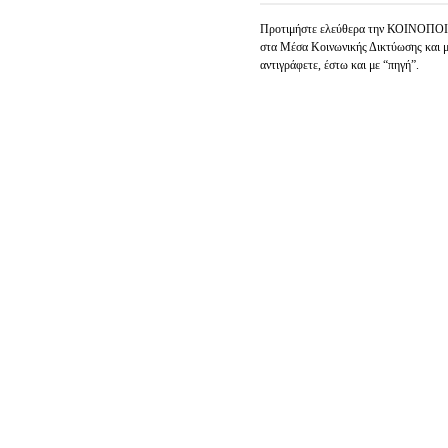
Προτιμήστε ελεύθερα την ΚΟΙΝΟΠ
στα Μέσα Κοινωνικής Δικτύωσης και 
αντιγράφετε, έστω και με “πηγή”.