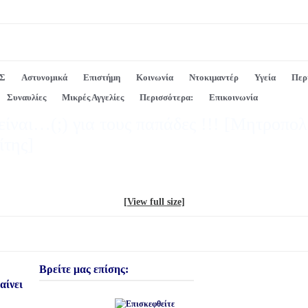
Σ
Αστυνομικά
Επιστήμη
Κοινωνία
Ντοκιμαντέρ
Υγεία
Περ
Συναυλίες
Μικρές Αγγελίες
Περισσότερα:
Επικοινωνία
είναι…(;) για τους παπάδες !!! [Μητροπολ
ίτης]
[View full size]
Βρείτε μας επίσης:
αίνει