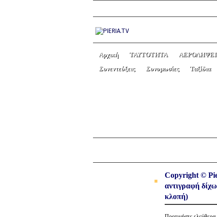
Αρχική
ΤΑΥΤΟΤΗΤΑ
ΑΕΡΟΛΗΨΕΙ
Συνεντεύξεις
Συνομωσίες
Ταξίδια
ΤΕΛΙΚΑ ΤΡΩΜΕ “ΣΚΑ
← Previous picture
Copyright © Pie
αντιγραφή δίχω
κλοπή)
Προτιμήστε ελεύθε