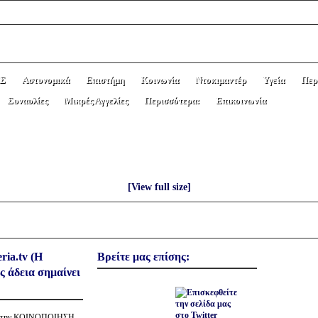
Σ
Αστυνομικά
Επιστήμη
Κοινωνία
Ντοκιμαντέρ
Υγεία
Περ
Συναυλίες
Μικρές Αγγελίες
Περισσότερα:
Επικοινωνία
ΤΑ” ΟΣΟΙ ΤΡΩΜΕ ΚΡΕΑΣ.
[View full size]
ria.tv (Η
Βρείτε μας επίσης:
ς άδεια σημαίνει
ρα την ΚΟΙΝΟΠΟΙΗΣΗ