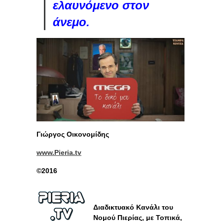
ελαυνόμενο στον
άνεμο.
Γιώργος Οικονομίδης
www.Pieria.tv
©2016
Διαδικτυακό Κανάλι του
Νομού Πιερίας, με Τοπικά,