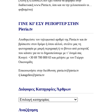
(Αυτή η ΑΛΗΘΕΙΑ δέν έχει τίποτα να φοβηθεί στην
διαδικτυακή www.Pieria.tv, όσο και να την γελοιοποιούν οι…
φοβισμένοι)
ΓΙΝΕ ΚΙ’ ΕΣΥ ΡΕΠΟΡΤΕΡ ΣΤΗΝ
Pieria.tv
Αποθηκεύστε τον τηλεφωνικό αριθμό της Pieria.tv και άν
βρίσκεστε στον δρόμο ή όπου αλλού, στείλτε μας τη
φωτογραφία με μικρή περιγραφή ή το βίντεο από ρεπορτάζ
που κάνατε για να το δημοσιεύσουμε με τ’ όνομά σας.
Κινητό: +30 69 700 800 63 και μιλήστε με τον Γιώργο
Οικονομίδη
Επικοινωνήστε στην διεύθυνση: pieria.tv@pieria.tv
ή katagelies@pieria.tv
Διάφορες Κατηγορίες Άρθρων
Διάφορες
Κατηγορίες
Άρθρων
Αναζήτηση