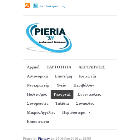
Ακολουθήστε μας.
Αρχική
ΤΑΥΤΟΤΗΤΑ
ΑΕΡΟΛΗΨΕΙΣ
Αστυνομικά
Επιστήμη
Κοινωνία
Ντοκιμαντέρ
Υγεία
Περιβάλλον
Πολιτισμός
Ρεπορτάζ
Συνεντεύξεις
Συνομωσίες
Ταξίδια
Συναυλίες
Μικρές Αγγελίες
Περισσότερα:
Επικοινωνία
Posted by
Pieria.tv
on 24 Μαΐου 2016 at 19:03