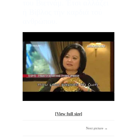
του Βιετνάμ. Έτσι αλλάζει
ή Βίβλος τήν καρδιά τού
ανθρώπου.
[View full size]
Next picture →