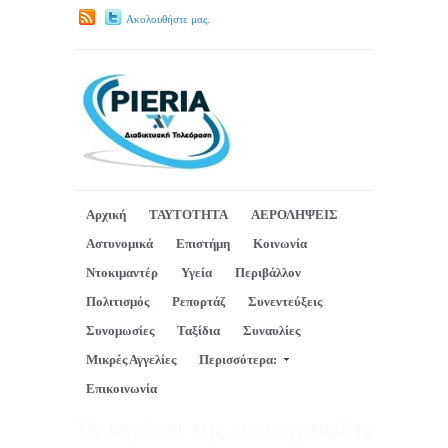
Ακολουθήστε μας.
Αρχική
ΤΑΥΤΟΤΗΤΑ
ΑΕΡΟΛΗΨΕΙΣ
Αστυνομικά
Επιστήμη
Κοινωνία
Ντοκιμαντέρ
Υγεία
Περιβάλλον
Πολιτισμός
Ρεπορτάζ
Συνεντεύξεις
Συνομωσίες
Ταξίδια
Συναυλίες
Μικρές Αγγελίες
Περισσότερα:
Επικοινωνία
Το κορίτσι της φωτογραφίας