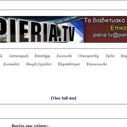
Σ
Αστυνομικά
Επιστήμη
Κοινωνία
Ντοκιμαντέρ
Υγεία
Περ
Συναυλίες
Μικρές Αγγελίες
Περισσότερα:
Επικοινωνία
υτων φτωχών.
[View full size]
Βρείτε μας επίσης: