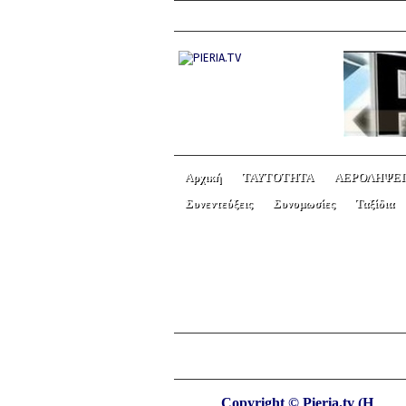
Αρχική
ΤΑΥΤΟΤΗΤΑ
ΑΕΡΟΛΗΨΕΙ
Συνεντεύξεις
Συνομωσίες
Ταξίδια
«Το κολέγιο των ξυπόλ
Copyright © Pieria.tv (Η