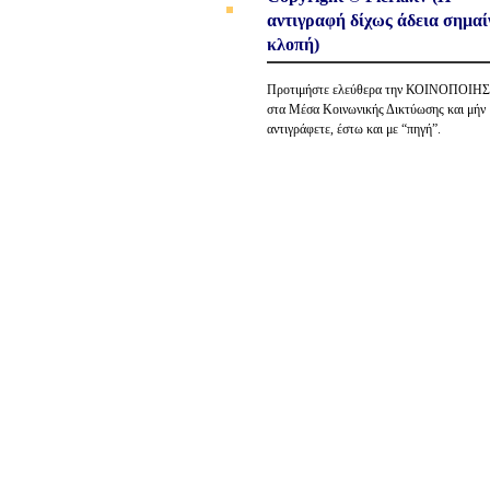
αντιγραφή δίχως άδεια σημαί
κλοπή)
Προτιμήστε ελεύθερα την ΚΟΙΝΟΠΟΙΗ
στα Μέσα Κοινωνικής Δικτύωσης και μήν
αντιγράφετε, έστω και με “πηγή”.