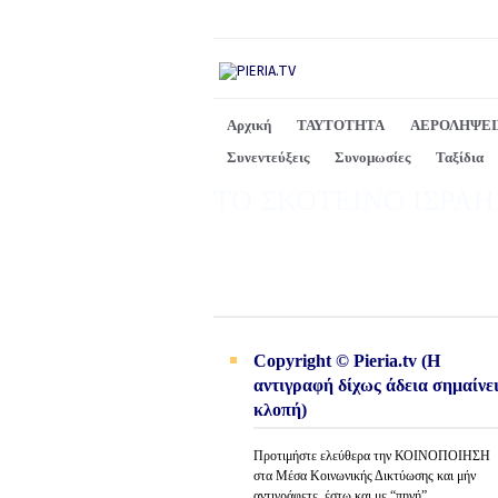
Αρχική
ΤΑΥΤΟΤΗΤΑ
ΑΕΡΟΛΗΨΕΙ
Συνεντεύξεις
Συνομωσίες
Ταξίδια
ΤΟ ΣΚΟΤΕΙΝΟ ΙΣΡΑΗΛ, 
Copyright © Pieria.tv (Η
αντιγραφή δίχως άδεια σημαίνε
κλοπή)
Προτιμήστε ελεύθερα την ΚΟΙΝΟΠΟΙΗΣΗ
στα Μέσα Κοινωνικής Δικτύωσης και μήν
αντιγράφετε, έστω και με “πηγή”.