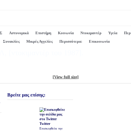
Σ
Αστυνομικά
Επιστήμη
Κοινωνία
Ντοκιμαντέρ
Υγεία
Περ
Συναυλίες
Μικρές Αγγελίες
Περισσότερα:
Επικοινωνία
[ντοκιμαντέρ του 1987].
[View full size]
Βρείτε μας επίσης:
ι
Twitter
Επισκεφθείτε την