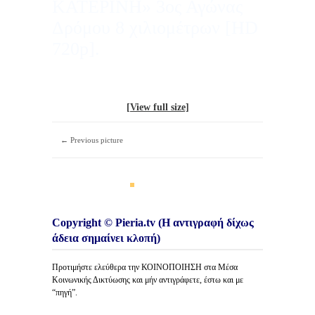
ΚΑΤΕΡΙΝΗ» 3ος Αγώνας
Δρόμου 8 χιλιομέτρων [HD
720p].
[View full size]
← Previous picture
Copyright © Pieria.tv (Η αντιγραφή δίχως
άδεια σημαίνει κλοπή)
Προτιμήστε ελεύθερα την ΚΟΙΝΟΠΟΙΗΣΗ στα Μέσα
Κοινωνικής Δικτύωσης και μήν αντιγράφετε, έστω και με
“πηγή”.