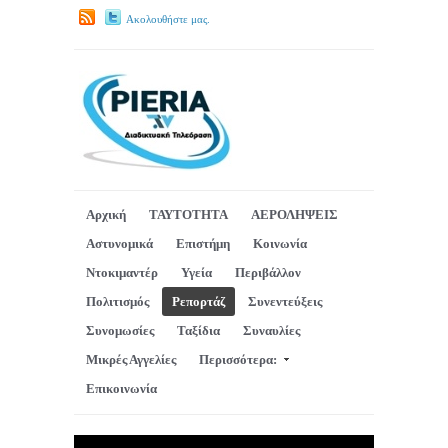
Ακολουθήστε μας.
Αρχική
ΤΑΥΤΟΤΗΤΑ
ΑΕΡΟΛΗΨΕΙΣ
Αστυνομικά
Επιστήμη
Κοινωνία
Ντοκιμαντέρ
Υγεία
Περιβάλλον
Πολιτισμός
Ρεπορτάζ
Συνεντεύξεις
Συνομωσίες
Ταξίδια
Συναυλίες
Μικρές Αγγελίες
Περισσότερα:
Επικοινωνία