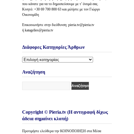
που κάνατε για να το δημοσιεύσουμε με τ’ όνομά σας.
Κινητό: +30 69 700 800 63 και μιλήστε με τον Γιώργο
Οικονομίδη
Επικοινωνήστε στην διεύθυνση: pieria.tv@pieria.tv
ή katagelies@pieria.tv
Διάφορες Κατηγορίες Άρθρων
Διάφορες
Κατηγορίες
Άρθρων
Αναζήτηση
Copyright © Pieria.tv (Η αντιγραφή δίχως
άδεια σημαίνει κλοπή)
Προτιμήστε ελεύθερα την ΚΟΙΝΟΠΟΙΗΣΗ στα Μέσα