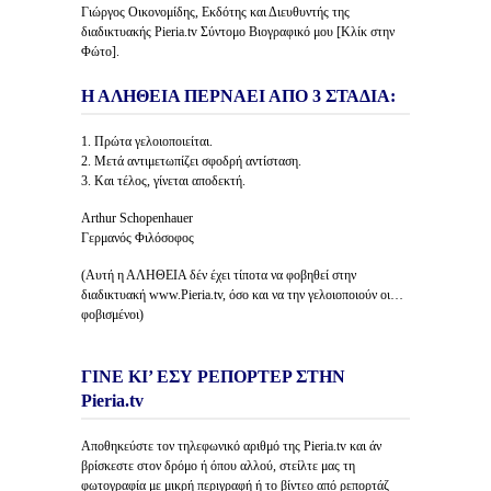
Γιώργος Οικονομίδης, Εκδότης και Διευθυντής της
διαδικτυακής Pieria.tv Σύντομο Βιογραφικό μου [Κλίκ στην
Φώτο].
Η ΑΛΗΘΕΙΑ ΠΕΡΝΑΕΙ ΑΠΟ 3 ΣΤΑΔΙΑ:
1. Πρώτα γελοιοποιείται.
2. Μετά αντιμετωπίζει σφοδρή αντίσταση.
3. Και τέλος, γίνεται αποδεκτή.
Arthur Schopenhauer
Γερμανός Φιλόσοφος
(Αυτή η ΑΛΗΘΕΙΑ δέν έχει τίποτα να φοβηθεί στην
διαδικτυακή www.Pieria.tv, όσο και να την γελοιοποιούν οι…
φοβισμένοι)
ΓΙΝΕ ΚΙ’ ΕΣΥ ΡΕΠΟΡΤΕΡ ΣΤΗΝ
Pieria.tv
Αποθηκεύστε τον τηλεφωνικό αριθμό της Pieria.tv και άν
βρίσκεστε στον δρόμο ή όπου αλλού, στείλτε μας τη
φωτογραφία με μικρή περιγραφή ή το βίντεο από ρεπορτάζ