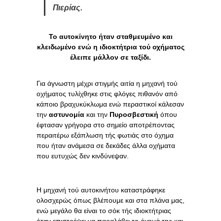
Πιερίας.
Το αυτοκίνητο ήταν σταθμευμένο και
κλειδωμένο ενώ η ιδιοκτήτρια τού οχήματος
έλειπε μάλλον σε ταξίδι.
Για άγνωστη μέχρι στιγμής αιτία η μηχανή τού
οχήματος τυλίχθηκε στις φλόγες πιθανόν από
κάποιο βραχυκύκλωμα ενώ περαστικοί κάλεσαν
την
αστυνομία
και την
Πυροσβεστική
όπου
έφτασαν γρήγορα στο σημείο αποτρέποντας
περαιτέρω εξάπλωση τής φωτιάς στο όχημα
που ήταν ανάμεσα σε δεκάδες άλλα οχήματα
που ευτυχώς δεν κινδύνεψαν.
Η μηχανή τού αυτοκινήτου καταστράφηκε
ολοσχερώς όπως βλέπουμε και στα πλάνα μας,
ενώ μεγάλο θα είναι το σόκ τής ιδιοκτήτριας
όταν επιστρέψει να παραλάβει το όχημά της και