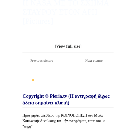
Η NASA ΜΕ ΤΟ ΣΧΗΜΑ
ΣΤΑΥΡΟΥ ΣΤΟΝ ΑΡΗ
[Pictures]
[View full size]
← Previous picture
Next picture →
Copyright © Pieria.tv (Η αντιγραφή δίχως
άδεια σημαίνει κλοπή)
Προτιμήστε ελεύθερα την ΚΟΙΝΟΠΟΙΗΣΗ στα Μέσα
Κοινωνικής Δικτύωσης και μήν αντιγράφετε, έστω και με
“πηγή”.