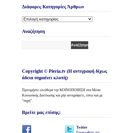
Διάφορες Κατηγορίες Άρθρων
Διάφορες
Κατηγορίες
Άρθρων
Αναζήτηση
Copyright © Pieria.tv (Η αντιγραφή δίχως
άδεια σημαίνει κλοπή)
Προτιμήστε ελεύθερα την ΚΟΙΝΟΠΟΙΗΣΗ στα Μέσα
Κοινωνικής Δικτύωσης και μήν αντιγράφετε, έστω και με
“πηγή”.
Βρείτε μας επίσης:
Twitter
Επισκεφθείτε την