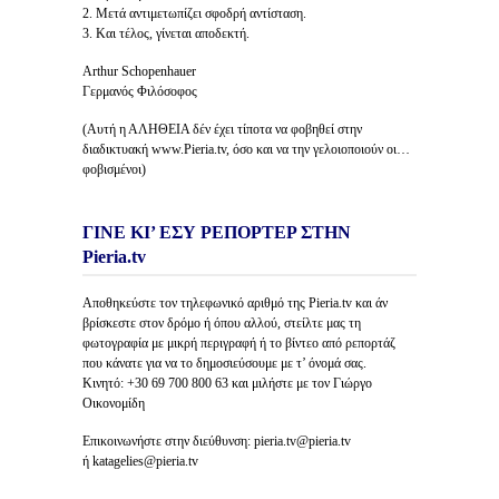
2. Μετά αντιμετωπίζει σφοδρή αντίσταση.
3. Και τέλος, γίνεται αποδεκτή.
Arthur Schopenhauer
Γερμανός Φιλόσοφος
(Αυτή η ΑΛΗΘΕΙΑ δέν έχει τίποτα να φοβηθεί στην
διαδικτυακή www.Pieria.tv, όσο και να την γελοιοποιούν οι…
φοβισμένοι)
ΓΙΝΕ ΚΙ’ ΕΣΥ ΡΕΠΟΡΤΕΡ ΣΤΗΝ
Pieria.tv
Αποθηκεύστε τον τηλεφωνικό αριθμό της Pieria.tv και άν
βρίσκεστε στον δρόμο ή όπου αλλού, στείλτε μας τη
φωτογραφία με μικρή περιγραφή ή το βίντεο από ρεπορτάζ
που κάνατε για να το δημοσιεύσουμε με τ’ όνομά σας.
Κινητό: +30 69 700 800 63 και μιλήστε με τον Γιώργο
Οικονομίδη
Επικοινωνήστε στην διεύθυνση: pieria.tv@pieria.tv
ή katagelies@pieria.tv