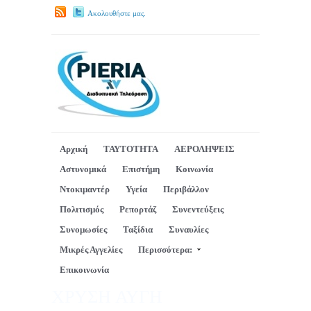
Ακολουθήστε μας.
Αρχική
ΤΑΥΤΟΤΗΤΑ
ΑΕΡΟΛΗΨΕΙΣ
Αστυνομικά
Επιστήμη
Κοινωνία
Ντοκιμαντέρ
Υγεία
Περιβάλλον
Πολιτισμός
Ρεπορτάζ
Συνεντεύξεις
Συνομωσίες
Ταξίδια
Συναυλίες
Μικρές Αγγελίες
Περισσότερα:
Επικοινωνία
ΧΡΥΣΗ ΑΥΓΗ