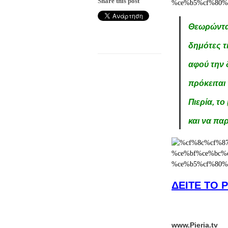
Share this post
Θεωρώντας
δημότες τη
αφού την 
πρόκειται
Πιερία, το
και να πα
ΔΕΙΤΕ ΤΟ 
www.Pieria.tv