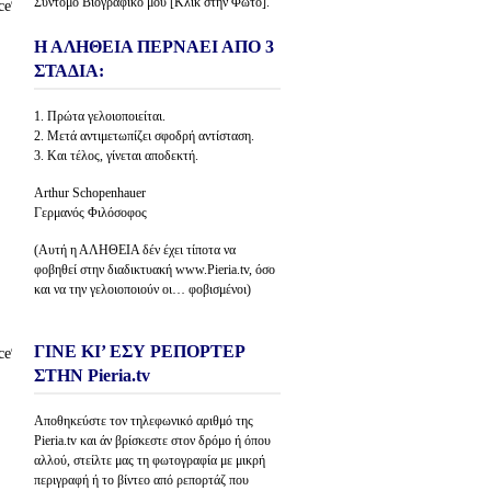
Σύντομο Βιογραφικό μου [Κλίκ στην Φώτο].
Η ΑΛΗΘΕΙΑ ΠΕΡΝΑΕΙ ΑΠΟ 3
ΣΤΑΔΙΑ:
1. Πρώτα γελοιοποιείται.
2. Μετά αντιμετωπίζει σφοδρή αντίσταση.
3. Και τέλος, γίνεται αποδεκτή.
Arthur Schopenhauer
Γερμανός Φιλόσοφος
(Αυτή η ΑΛΗΘΕΙΑ δέν έχει τίποτα να
φοβηθεί στην διαδικτυακή www.Pieria.tv, όσο
και να την γελοιοποιούν οι… φοβισμένοι)
ΓΙΝΕ ΚΙ’ ΕΣΥ ΡΕΠΟΡΤΕΡ
ΣΤΗΝ Pieria.tv
Αποθηκεύστε τον τηλεφωνικό αριθμό της
Pieria.tv και άν βρίσκεστε στον δρόμο ή όπου
αλλού, στείλτε μας τη φωτογραφία με μικρή
περιγραφή ή το βίντεο από ρεπορτάζ που