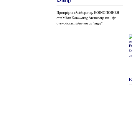
κλοπή)
Προτιμήστε ελεύθερα την ΚΟΙΝΟΠΟΙΗΣΗ
στα Μέσα Κοινωνικής Δικτύωσης και μήν
αντιγράφετε, έστω και με “πηγή”.
Ε
Επ
μα
Ε