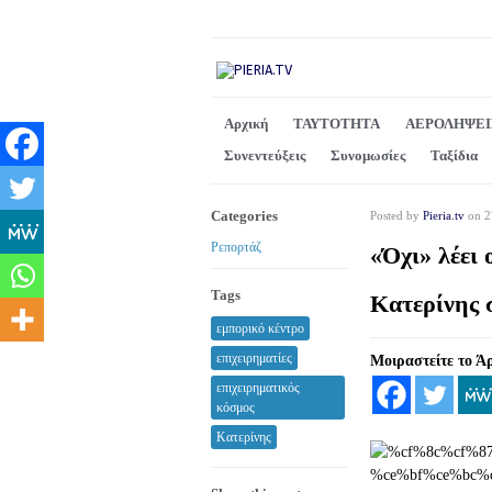
Αρχική
ΤΑΥΤΟΤΗΤΑ
ΑΕΡΟΛΗΨΕΙ
Συνεντεύξεις
Συνομωσίες
Ταξίδια
Categories
Posted by
Pieria.tv
on 2
Ρεπορτάζ
«Όχι» λέει 
Tags
Κατερίνης σ
εμπορικό κέντρο
επιχειρηματίες
Μοιραστείτε το Ά
επιχειρηματικός
κόσμος
Κατερίνης