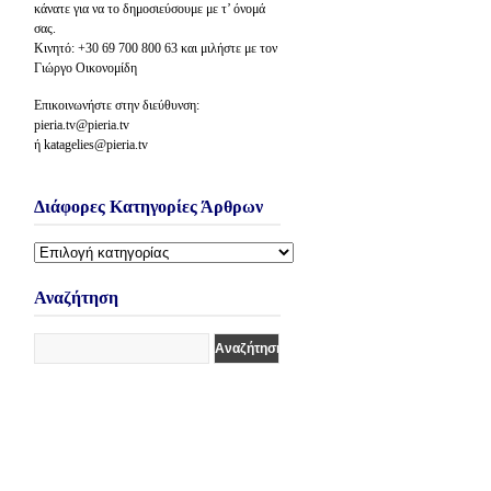
κάνατε για να το δημοσιεύσουμε με τ’ όνομά
σας.
Κινητό: +30 69 700 800 63 και μιλήστε με τον
Γιώργο Οικονομίδη
Επικοινωνήστε στην διεύθυνση:
pieria.tv@pieria.tv
ή katagelies@pieria.tv
Διάφορες Κατηγορίες Άρθρων
Διάφορες
Κατηγορίες
Άρθρων
Αναζήτηση