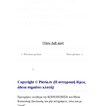
ΔΙΩΓΜΟΥΣ ΚΑΙ ΤΟΝ
ΑΦΑΝΙΣΜΟ ΤΩΝ
ΕΛΛΗΝΩΝ ΤΗΣ ΜΙΚΡΑΣ
ΑΣΙΑΣ [1914-2014]
[View full size]
← Previous picture
Next picture →
Copyright © Pieria.tv (Η αντιγραφή δίχως
άδεια σημαίνει κλοπή)
Προτιμήστε ελεύθερα την ΚΟΙΝΟΠΟΙΗΣΗ στα Μέσα
Κοινωνικής Δικτύωσης και μήν αντιγράφετε, έστω και με
“πηγή”.