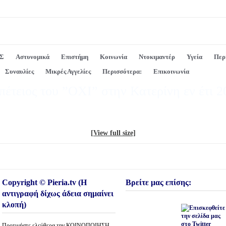
Σ
Αστυνομικά
Επιστήμη
Κοινωνία
Ντοκιμαντέρ
Υγεία
Περ
Συναυλίες
Μικρές Αγγελίες
Περισσότερα:
Επικοινωνία
έτειος του ”ΟΧΙ” στην Κατερίνη εν έτι 2
[View full size]
Copyright © Pieria.tv (Η
Βρείτε μας επίσης:
αντιγραφή δίχως άδεια σημαίνει
κλοπή)
Προτιμήστε ελεύθερα την ΚΟΙΝΟΠΟΙΗΣΗ