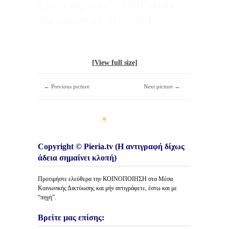
Επέτειος του ”ΟΧΙ” στην
Κατερίνη εν έτι 2014.
[View full size]
← Previous picture
Next picture →
Copyright © Pieria.tv (Η αντιγραφή δίχως
άδεια σημαίνει κλοπή)
Προτιμήστε ελεύθερα την ΚΟΙΝΟΠΟΙΗΣΗ στα Μέσα
Κοινωνικής Δικτύωσης και μήν αντιγράφετε, έστω και με
“πηγή”.
Βρείτε μας επίσης: