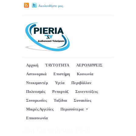
Ακολουθήστε μας.
Αρχική
ΤΑΥΤΟΤΗΤΑ
ΑΕΡΟΛΗΨΕΙΣ
Αστυνομικά
Επιστήμη
Κοινωνία
Ντοκιμαντέρ
Υγεία
Περιβάλλον
Πολιτισμός
Ρεπορτάζ
Συνεντεύξεις
Συνομωσίες
Ταξίδια
Συναυλίες
Μικρές Αγγελίες
Περισσότερα:
Επικοινωνία
28η Οκτωβρίου 1940.