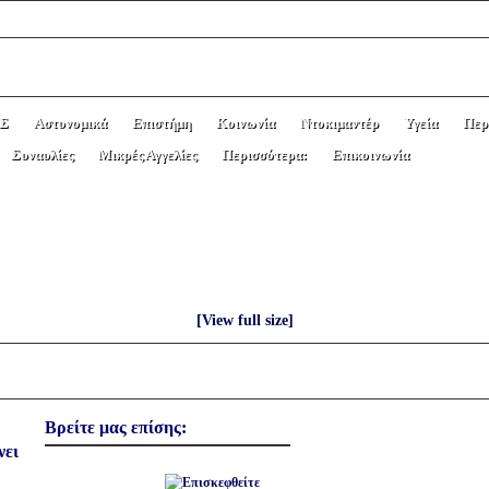
Σ
Αστυνομικά
Επιστήμη
Κοινωνία
Ντοκιμαντέρ
Υγεία
Περ
Συναυλίες
Μικρές Αγγελίες
Περισσότερα:
Επικοινωνία
azaar- Έκθεση χειροποίητου για την υποσ
«ΒΕΝΙΑΜΙΝ».
[View full size]
Βρείτε μας επίσης:
νει