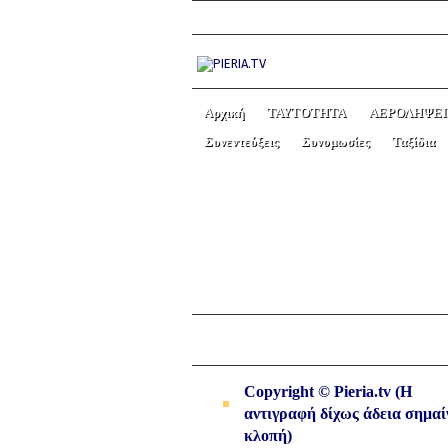
Αρχική
ΤΑΥΤΟΤΗΤΑ
ΑΕΡΟΛΗΨΕΙ
Συνεντεύξεις
Συνομωσίες
Ταξίδια
4ο Χριστουγεννιάτικο B
Προστασίας Παιδιών 
← Previous picture
Copyright © Pieria.tv (Η
αντιγραφή δίχως άδεια σημαί
κλοπή)