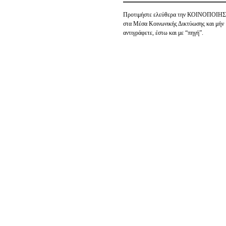
Προτιμήστε ελεύθερα την ΚΟΙΝΟΠΟΙΗ
στα Μέσα Κοινωνικής Δικτύωσης και μήν
αντιγράφετε, έστω και με “πηγή”.