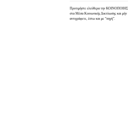
Προτιμήστε ελεύθερα την ΚΟΙΝΟΠΟΙΗ
στα Μέσα Κοινωνικής Δικτύωσης και μήν
αντιγράφετε, έστω και με “πηγή”.