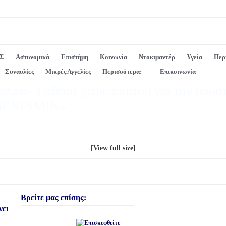
Σ
Αστυνομικά
Επιστήμη
Κοινωνία
Ντοκιμαντέρ
Υγεία
Περ
Συναυλίες
Μικρές Αγγελίες
Περισσότερα:
Επικοινωνία
azaar- Έκθεση χειροποίητου για την υποσ
«ΒΕΝΙΑΜΙΝ».
[View full size]
Βρείτε μας επίσης:
νει