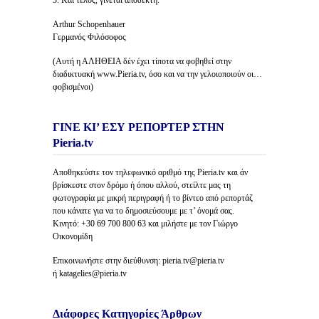
3. Και τέλος, γίνεται αποδεκτή.
Arthur Schopenhauer
Γερμανός Φιλόσοφος
(Αυτή η ΑΛΗΘΕΙΑ δέν έχει τίποτα να φοβηθεί στην
διαδικτυακή www.Pieria.tv, όσο και να την γελοιοποιούν οι…
φοβισμένοι)
ΓΙΝΕ ΚΙ’ ΕΣΥ ΡΕΠΟΡΤΕΡ ΣΤΗΝ
Pieria.tv
Αποθηκεύστε τον τηλεφωνικό αριθμό της Pieria.tv και άν
βρίσκεστε στον δρόμο ή όπου αλλού, στείλτε μας τη
φωτογραφία με μικρή περιγραφή ή το βίντεο από ρεπορτάζ
που κάνατε για να το δημοσιεύσουμε με τ’ όνομά σας.
Κινητό: +30 69 700 800 63 και μιλήστε με τον Γιώργο
Οικονομίδη
Επικοινωνήστε στην διεύθυνση: pieria.tv@pieria.tv
ή katagelies@pieria.tv
Διάφορες Κατηγορίες Άρθρων