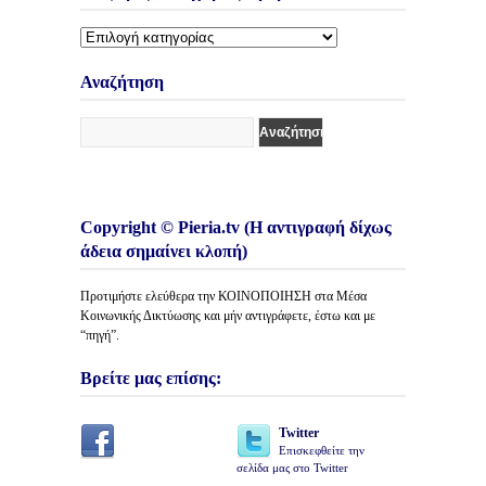
Διάφορες
Κατηγορίες
Άρθρων
Αναζήτηση
Copyright © Pieria.tv (Η αντιγραφή δίχως
άδεια σημαίνει κλοπή)
Προτιμήστε ελεύθερα την ΚΟΙΝΟΠΟΙΗΣΗ στα Μέσα
Κοινωνικής Δικτύωσης και μήν αντιγράφετε, έστω και με
“πηγή”.
Βρείτε μας επίσης:
Twitter
Επισκεφθείτε την
σελίδα μας στο Twitter