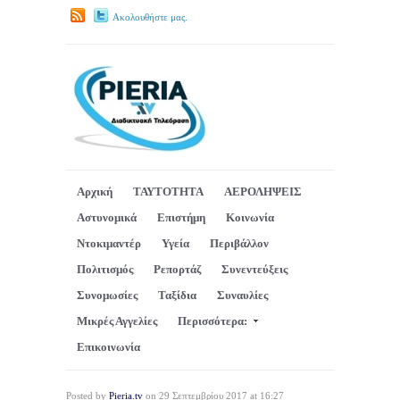
Ακολουθήστε μας.
Αρχική
ΤΑΥΤΟΤΗΤΑ
ΑΕΡΟΛΗΨΕΙΣ
Αστυνομικά
Επιστήμη
Κοινωνία
Ντοκιμαντέρ
Υγεία
Περιβάλλον
Πολιτισμός
Ρεπορτάζ
Συνεντεύξεις
Συνομωσίες
Ταξίδια
Συναυλίες
Μικρές Αγγελίες
Περισσότερα:
Επικοινωνία
Posted by
Pieria.tv
on 29 Σεπτεμβρίου 2017 at 16:27