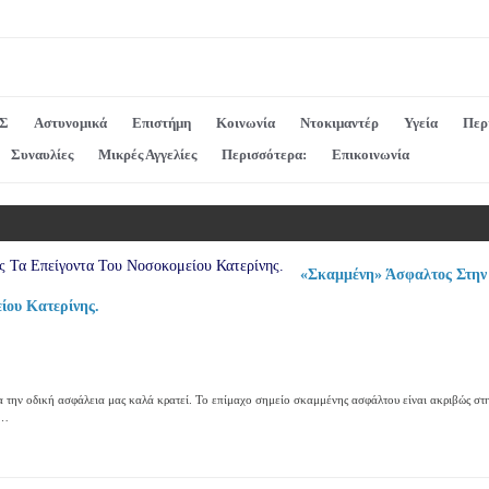
Σ
Αστυνομικά
Επιστήμη
Κοινωνία
Ντοκιμαντέρ
Υγεία
Περ
Συναυλίες
Μικρές Αγγελίες
Περισσότερα:
Επικοινωνία
«Σκαμμένη» Άσφαλτος Στην
ίου Κατερίνης.
α την οδική ασφάλεια μας καλά κρατεί. Το επίμαχο σημείο σκαμμένης ασφάλτου είναι ακριβώς στ
ς…