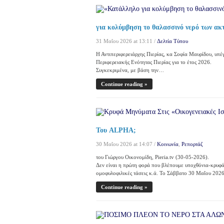
για κολύμβηση το θαλασσινό νερό των ακτ
31 Μαΐου 2026 at 13:11 /
Δελτία Τύπου
Η Αντιπεριφερειάρχης Πιερίας, κα Σοφία Μαυρίδου, υπ
Περιφερειακής Ενότητας Πιερίας για το έτος 2026.
Συγκεκριμένα, με βάση την…
Continue reading »
Του ALPHA;
30 Μαΐου 2026 at 14:07 /
Κοινωνία
,
Ρεπορτάζ
του Γιώργου Οικονομίδη, Pieria.tv (30-05-2026).
Δεν είναι η πρώτη φορά που βλέπουμε υποχθόνια-κρυφά
ομοφυλοφιλικές τάσεις κ.ά. Το Σάββατο 30 Μαΐου 202
Continue reading »