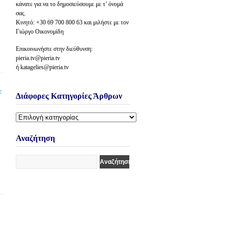
κάνατε για να το δημοσιεύσουμε με τ’ όνομά
σας.
Κινητό: +30 69 700 800 63 και μιλήστε με τον
Γιώργο Οικονομίδη
Επικοινωνήστε στην διεύθυνση:
pieria.tv@pieria.tv
ή katagelies@pieria.tv
ε
Διάφορες Κατηγορίες Άρθρων
Διάφορες
Κατηγορίες
Άρθρων
Αναζήτηση