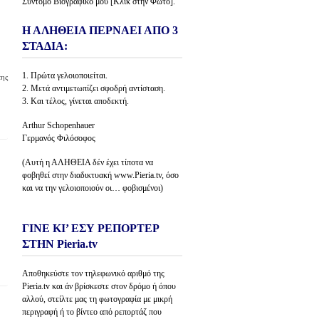
Σύντομο Βιογραφικό μου [Κλίκ στην Φώτο].
Η ΑΛΗΘΕΙΑ ΠΕΡΝΑΕΙ ΑΠΟ 3
ΣΤΑΔΙΑ:
1. Πρώτα γελοιοποιείται.
της
2. Μετά αντιμετωπίζει σφοδρή αντίσταση.
3. Και τέλος, γίνεται αποδεκτή.
Arthur Schopenhauer
Γερμανός Φιλόσοφος
(Αυτή η ΑΛΗΘΕΙΑ δέν έχει τίποτα να
φοβηθεί στην διαδικτυακή www.Pieria.tv, όσο
και να την γελοιοποιούν οι… φοβισμένοι)
ΓΙΝΕ ΚΙ’ ΕΣΥ ΡΕΠΟΡΤΕΡ
ΣΤΗΝ Pieria.tv
Αποθηκεύστε τον τηλεφωνικό αριθμό της
Pieria.tv και άν βρίσκεστε στον δρόμο ή όπου
αλλού, στείλτε μας τη φωτογραφία με μικρή
περιγραφή ή το βίντεο από ρεπορτάζ που