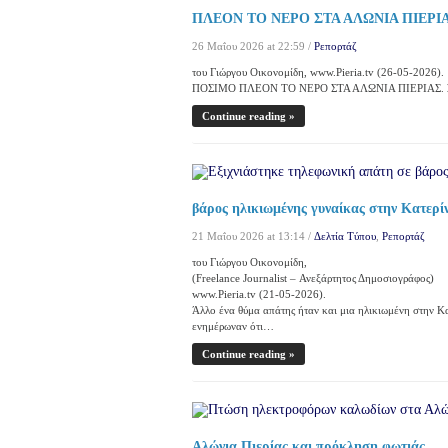
ΠΛΕΟΝ ΤΟ ΝΕΡΟ ΣΤΑ ΑΛΩΝΙΑ ΠΙΕΡΙΑΣ;
26 Μαΐου 2026 at 22:59 /
Ρεπορτάζ
του Γιώργου Οικονομίδη, www.Pieria.tv (26-05-2026).
ΠΟΣΙΜΟ ΠΛΕΟΝ ΤΟ ΝΕΡΟ ΣΤΑ ΑΛΩΝΙΑ ΠΙΕΡΙΑΣ. Σε εξέ
Continue reading »
βάρος ηλικιωμένης γυναίκας στην Κατερί
21 Μαΐου 2026 at 13:14 /
Δελτία Τύπου
,
Ρεπορτάζ
του Γιώργου Οικονομίδη,
(Freelance Journalist – Ανεξάρτητος Δημοσιογράφος)
www.Pieria.tv (21-05-2026).
Άλλο ένα θύμα απάτης ήταν και μια ηλικιωμένη στην 
ενημέρωναν ότι…
Continue reading »
Αλώνια Πιερίας και πρόκληση φωτιάς.