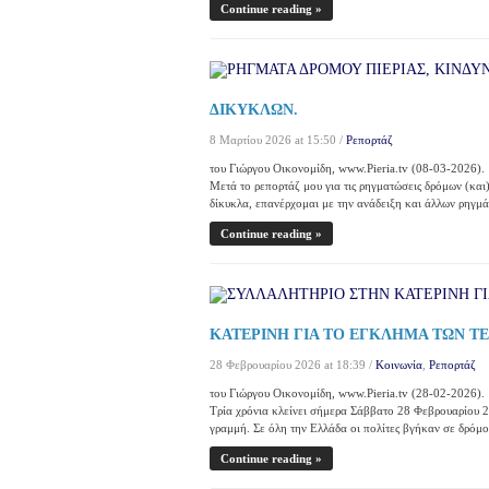
Continue reading »
ΔΙΚΥΚΛΩΝ.
8 Μαρτίου 2026 at 15:50 /
Ρεπορτάζ
του Γιώργου Οικονομίδη, www.Pieria.tv (08-03-2026).
Μετά το ρεπορτάζ μου για τις ρηγματώσεις δρόμων (και
δίκυκλα, επανέρχομαι με την ανάδειξη και άλλων ρηγμά
Continue reading »
ΚΑΤΕΡΙΝΗ ΓΙΑ ΤΟ ΕΓΚΛΗΜΑ ΤΩΝ ΤΕΜΠ
28 Φεβρουαρίου 2026 at 18:39 /
Κοινωνία
,
Ρεπορτάζ
του Γιώργου Οικονομίδη, www.Pieria.tv (28-02-2026).
Τρία χρόνια κλείνει σήμερα Σάββατο 28 Φεβρουαρίου 2
γραμμή. Σε όλη την Ελλάδα οι πολίτες βγήκαν σε δρόμο
Continue reading »