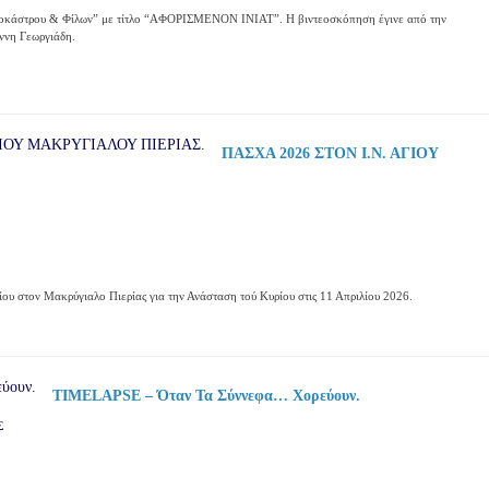
οκάστρου & Φίλων” με τίτλο “ΑΦΟΡΙΣΜΕΝΟΝ ΙΝΙΑΤ”. Η βιντεοσκόπηση έγινε από την
άννη Γεωργιάδη.
ΠΑΣΧΑ 2026 ΣΤΟΝ Ι.Ν. ΑΓΙΟΥ
ου στον Μακρύγιαλο Πιερίας για την Ανάσταση τού Κυρίου στις 11 Απριλίου 2026.
TIMELAPSE – Όταν Τα Σύννεφα… Χορεύουν.
Σ