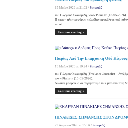
15 Μαΐου 2026 at 21:02 /
Ρεπορτάζ
του Γιώργου Οικονομίδη, www.Pieria.tv (15-05-2026).
Η πτώση ηλεκτροφόρων καλωδίων προκάλεσε από πιθανό
νερού.
Continue reading »
Πιερίας Από Την Επαρχιακή Οδό Κίτρους
15 Μαΐου 2026 at 19:24 /
Ρεπορτάζ
του Γιώργου Οικονομίδη (Freelance Journalist – Ανεξά
www.Pieria.tv (15-05-2026).
Δικαίως μπορούμε να συγκρίνουμε τους μεν από τους δε,
Continue reading »
ΠΙΝΑΚΙΔΕΣ ΣΗΜΑΝΣΗΣ ΣΤΟΝ ΔΡΟΜΟ
29 Απριλίου 2026 at 15:56 /
Ρεπορτάζ