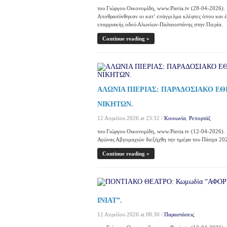
του Γιώργου Οικονομίδη, www.Pieria.tv (28-04-2026).
Αποθρασύνθηκαν οι κατ’ επάγγελμα κλέφτες όπου και έφ
επαρχιακής οδού Αλωνίων-Παλαιοστάνης στην Πιερία.
Continue reading »
ΑΛΩΝΙΑ ΠΙΕΡΙΑΣ: ΠΑΡΑΔΟΣΙΑΚΟ ΕΘ
ΝΙΚΗΤΩΝ.
12 Απριλίου 2026 at 23:32 /
Κοινωνία
,
Ρεπορτάζ
του Γιώργου Οικονομίδη, www.Pieria.tv (12-04-2026).
Αγώνας Αβγομαχιών διεξήχθη την ημέρα του Πάσχα 20
Continue reading »
ΙΝΙΑΤ”.
12 Απριλίου 2026 at 08:30 /
Παραστάσεις