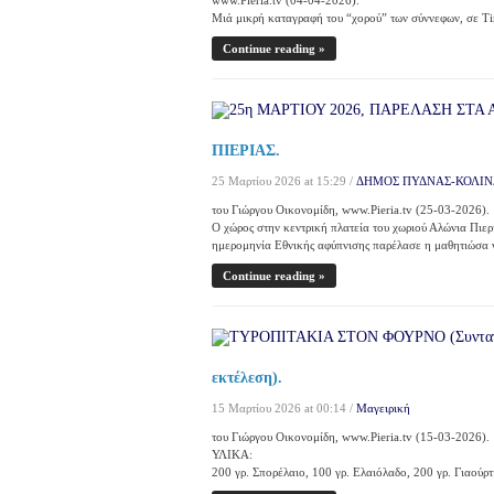
www.Pieria.tv (04-04-2026).
Μιά μικρή καταγραφή του “χορού” των σύννεφων, σε Ti
Continue reading »
ΠΙΕΡΙΑΣ.
25 Μαρτίου 2026 at 15:29 /
ΔΗΜΟΣ ΠΥΔΝΑΣ-ΚΟΛΙΝ
του Γιώργου Οικονομίδη, www.Pieria.tv (25-03-2026).
Ο χώρος στην κεντρική πλατεία του χωριού Αλώνια Πιερ
ημερομηνία Εθνικής αφύπνισης παρέλασε η μαθητιώσα ν
Continue reading »
εκτέλεση).
15 Μαρτίου 2026 at 00:14 /
Μαγειρική
του Γιώργου Οικονομίδη, www.Pieria.tv (15-03-2026).
ΥΛΙΚΑ:
200 γρ. Σπορέλαιο, 100 γρ. Ελαιόλαδο, 200 γρ. Γιαούρ