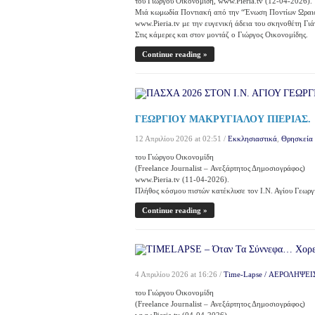
του Γιώργου Οικονομίδη, www.Pieria.tv (12-04-2026).
Μιά κωμωδία Ποντιακή από την “Ένωση Ποντίων Ωραι
www.Pieria.tv με την ευγενική άδεια του σκηνοθέτη Γι
Στις κάμερες και στον μοντάζ ο Γιώργος Οικονομίδης.
Continue reading »
ΓΕΩΡΓΙΟΥ ΜΑΚΡΥΓΙΑΛΟΥ ΠΙΕΡΙΑΣ.
12 Απριλίου 2026 at 02:51 /
Εκκλησιαστικά
,
Θρησκεία
του Γιώργου Οικονομίδη
(Freelance Journalist – Ανεξάρτητος Δημοσιογράφος)
www.Pieria.tv (11-04-2026).
Πλήθος κόσμου πιστών κατέκλυσε τον Ι.Ν. Αγίου Γεωργί
Continue reading »
4 Απριλίου 2026 at 16:26 /
Time-Lapse / ΑΕΡΟΛΗΨΕΙ
του Γιώργου Οικονομίδη
(Freelance Journalist – Ανεξάρτητος Δημοσιογράφος)