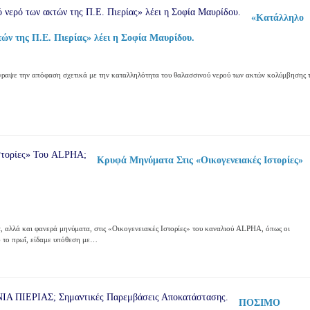
«Κατάλληλο
ών της Π.E. Πιερίας» λέει η Σοφία Μαυρίδου.
έγραψε την απόφαση σχετικά με την καταλληλότητα του θαλασσινού νερού των ακτών κολύμβησης 
Κρυφά Μηνύματα Στις «Οικογενειακές Ιστορίες»
, αλλά και φανερά μηνύματα, στις «Οικογενειακές Ιστορίες» του καναλιού ALPHA, όπως οι
6 το πρωΐ, είδαμε υπόθεση με…
ΠΟΣΙΜΟ