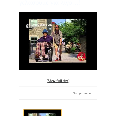
γελάσουμε γιά λίγο…!
[View full size]
Next picture →