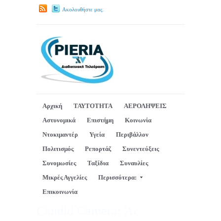
Ακολουθήστε μας.
Αρχική
ΤΑΥΤΟΤΗΤΑ
ΑΕΡΟΛΗΨΕΙΣ
Αστυνομικά
Επιστήμη
Κοινωνία
Ντοκιμαντέρ
Υγεία
Περιβάλλον
Πολιτισμός
Ρεπορτάζ
Συνεντεύξεις
Συνομωσίες
Ταξίδια
Συναυλίες
Μικρές Αγγελίες
Περισσότερα:
Επικοινωνία
Candid Camera: Άς