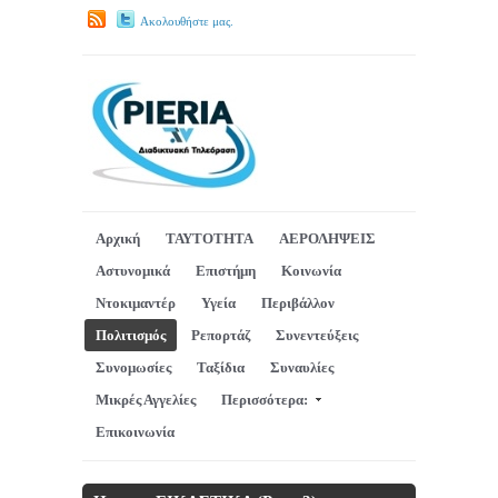
Ακολουθήστε μας.
Αρχική
ΤΑΥΤΟΤΗΤΑ
ΑΕΡΟΛΗΨΕΙΣ
Αστυνομικά
Επιστήμη
Κοινωνία
Ντοκιμαντέρ
Υγεία
Περιβάλλον
Πολιτισμός
Ρεπορτάζ
Συνεντεύξεις
Συνομωσίες
Ταξίδια
Συναυλίες
Μικρές Αγγελίες
Περισσότερα:
Επικοινωνία