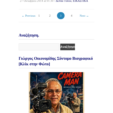
27 Οκτωβρίου 2014 at 01:30 /
Δελτία Τύπου
,
ΕΙΚΑΣΤΙΚΑ
← Previous
1
2
3
4
Next →
Αναζήτηση.
Γιώργος Οικονομίδης Σύντομο Βιογραφικό
[Κλίκ στην Φώτο]