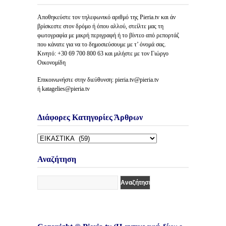
Αποθηκεύστε τον τηλεφωνικό αριθμό της Pieria.tv και άν
βρίσκεστε στον δρόμο ή όπου αλλού, στείλτε μας τη
φωτογραφία με μικρή περιγραφή ή το βίντεο από ρεπορτάζ
που κάνατε για να το δημοσιεύσουμε με τ’ όνομά σας.
Κινητό: +30 69 700 800 63 και μιλήστε με τον Γιώργο
Οικονομίδη
Επικοινωνήστε στην διεύθυνση: pieria.tv@pieria.tv
ή katagelies@pieria.tv
Διάφορες Κατηγορίες Άρθρων
Διάφορες
Κατηγορίες
Άρθρων
Αναζήτηση