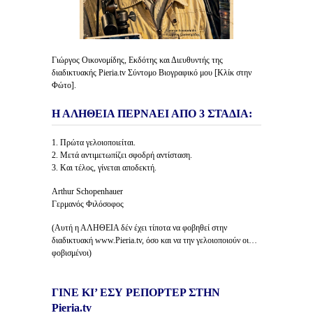
Γιώργος Οικονομίδης, Εκδότης και Διευθυντής της
διαδικτυακής Pieria.tv Σύντομο Βιογραφικό μου [Κλίκ στην
Φώτο].
Η ΑΛΗΘΕΙΑ ΠΕΡΝΑΕΙ ΑΠΟ 3 ΣΤΑΔΙΑ:
1. Πρώτα γελοιοποιείται.
2. Μετά αντιμετωπίζει σφοδρή αντίσταση.
3. Και τέλος, γίνεται αποδεκτή.
Arthur Schopenhauer
Γερμανός Φιλόσοφος
(Αυτή η ΑΛΗΘΕΙΑ δέν έχει τίποτα να φοβηθεί στην
διαδικτυακή www.Pieria.tv, όσο και να την γελοιοποιούν οι…
φοβισμένοι)
ΓΙΝΕ ΚΙ’ ΕΣΥ ΡΕΠΟΡΤΕΡ ΣΤΗΝ
Pieria.tv