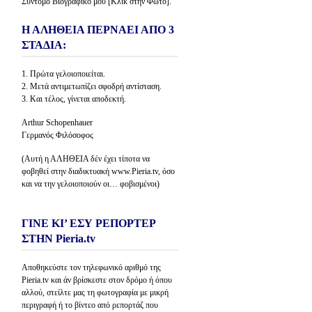
Σύντομο Βιογραφικό μου [Κλίκ στην Φώτο].
Η ΑΛΗΘΕΙΑ ΠΕΡΝΑΕΙ ΑΠΟ 3
ΣΤΑΔΙΑ:
1. Πρώτα γελοιοποιείται.
2. Μετά αντιμετωπίζει σφοδρή αντίσταση.
3. Και τέλος, γίνεται αποδεκτή.
Arthur Schopenhauer
Γερμανός Φιλόσοφος
(Αυτή η ΑΛΗΘΕΙΑ δέν έχει τίποτα να
φοβηθεί στην διαδικτυακή www.Pieria.tv, όσο
και να την γελοιοποιούν οι… φοβισμένοι)
ΓΙΝΕ ΚΙ’ ΕΣΥ ΡΕΠΟΡΤΕΡ
ΣΤΗΝ Pieria.tv
Αποθηκεύστε τον τηλεφωνικό αριθμό της
Pieria.tv και άν βρίσκεστε στον δρόμο ή όπου
αλλού, στείλτε μας τη φωτογραφία με μικρή
περιγραφή ή το βίντεο από ρεπορτάζ που