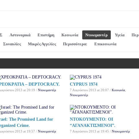
Σ
Αστυνομικά
Επιστήμη
Κοινωνία
Ντοκιμαντέρ
Υγεία
Περ
Συναυλίες
Μικρές Αγγελίες
Περισσότερα:
Επικοινωνία
PEOKPATIA – DEPTOCRACY.
CYPRUS 1974
Αυγούστου 2013 at 20:19 /
Ντοκιμαντέρ
7 Αυγούστου 2013 at 20:07 /
Κοινωνία
,
Ντοκιμαντέρ
rael: The Promised Land for
NTOKOYMENTO: ΟΙ
rganized Crime.
“ΑΓΑΝΑΚΤΙΣΜΕΝΟΙ”.
Αυγούστου 2013 at 19:57 /
Ντοκιμαντέρ
7 Αυγούστου 2013 at 19:45 /
Ντοκιμαντέρ