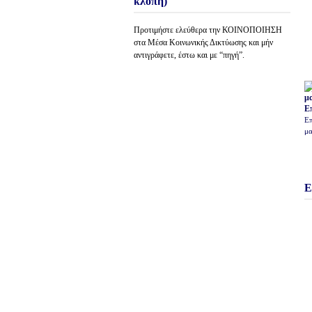
κλοπή)
Προτιμήστε ελεύθερα την ΚΟΙΝΟΠΟΙΗΣΗ
στα Μέσα Κοινωνικής Δικτύωσης και μήν
αντιγράφετε, έστω και με “πηγή”.
Ε
Επ
μα
Ε