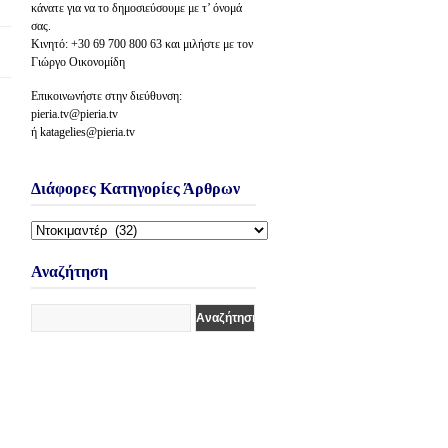
κάνατε για να το δημοσιεύσουμε με τ’ όνομά
σας.
Κινητό: +30 69 700 800 63 και μιλήστε με τον
Γιώργο Οικονομίδη
Επικοινωνήστε στην διεύθυνση:
pieria.tv@pieria.tv
ή katagelies@pieria.tv
Διάφορες Κατηγορίες Άρθρων
Διάφορες
Κατηγορίες
Άρθρων
Αναζήτηση