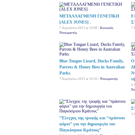
ΜΕΤΑΛΛΑΓΜΕΝΗ ΓΕΝΕΤΙΚΗ
F
[ALEX JONES] .
Σ
7 Αυγούστου 2013 at 19:08 /
Κοινωνία
,
7 
Ντοκιμαντέρ
Blue Tongue Lizard, Ducks Family,
Ο
Parrots & Honey Bees in Australian
Δ
Parks.
Ν
7 Αυγούστου 2013 at 10:20 /
Ντοκιμαντέρ
τ
4 
Ντ
Σ
3 
“Έλεγχος της τροφής και “πράσινοι
φόροι” για την δημιουργία του
Παγκόσμιου Κράτους”