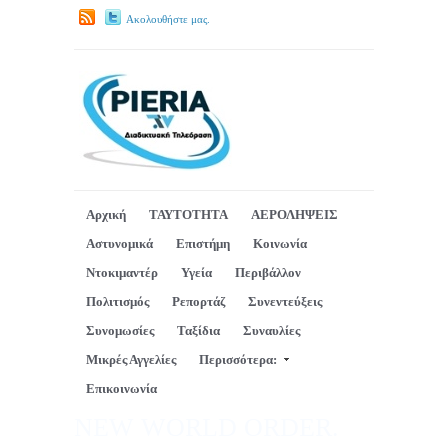
Ακολουθήστε μας.
Αρχική
ΤΑΥΤΟΤΗΤΑ
ΑΕΡΟΛΗΨΕΙΣ
Αστυνομικά
Επιστήμη
Κοινωνία
Ντοκιμαντέρ
Υγεία
Περιβάλλον
Πολιτισμός
Ρεπορτάζ
Συνεντεύξεις
Συνομωσίες
Ταξίδια
Συναυλίες
Μικρές Αγγελίες
Περισσότερα:
Επικοινωνία
NEW WORLD ORDER.