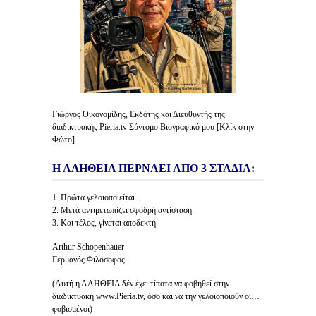
Γιώργος Οικονομίδης, Εκδότης και Διευθυντής της
διαδικτυακής Pieria.tv Σύντομο Βιογραφικό μου [Κλίκ στην
Φώτο].
Η ΑΛΗΘΕΙΑ ΠΕΡΝΑΕΙ ΑΠΟ 3 ΣΤΑΔΙΑ:
1. Πρώτα γελοιοποιείται.
2. Μετά αντιμετωπίζει σφοδρή αντίσταση.
3. Και τέλος, γίνεται αποδεκτή.
Arthur Schopenhauer
Γερμανός Φιλόσοφος
(Αυτή η ΑΛΗΘΕΙΑ δέν έχει τίποτα να φοβηθεί στην
διαδικτυακή www.Pieria.tv, όσο και να την γελοιοποιούν οι…
φοβισμένοι)