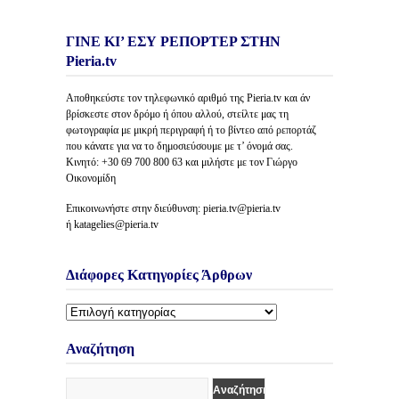
ΓΙΝΕ ΚΙ’ ΕΣΥ ΡΕΠΟΡΤΕΡ ΣΤΗΝ
Pieria.tv
Αποθηκεύστε τον τηλεφωνικό αριθμό της Pieria.tv και άν
βρίσκεστε στον δρόμο ή όπου αλλού, στείλτε μας τη
φωτογραφία με μικρή περιγραφή ή το βίντεο από ρεπορτάζ
που κάνατε για να το δημοσιεύσουμε με τ’ όνομά σας.
Κινητό: +30 69 700 800 63 και μιλήστε με τον Γιώργο
Οικονομίδη
Επικοινωνήστε στην διεύθυνση: pieria.tv@pieria.tv
ή katagelies@pieria.tv
Διάφορες Κατηγορίες Άρθρων
Διάφορες
Κατηγορίες
Άρθρων
Αναζήτηση