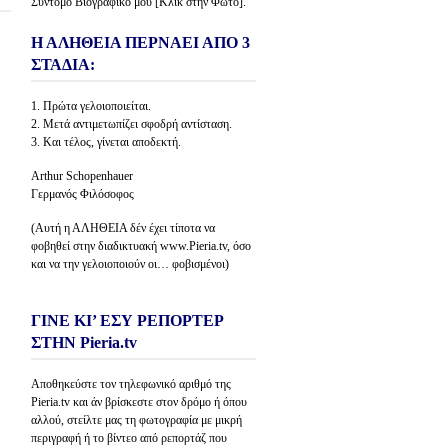
Σύντομο Βιογραφικό μου [Κλίκ στην Φώτο].
Η ΑΛΗΘΕΙΑ ΠΕΡΝΑΕΙ ΑΠΟ 3
ΣΤΑΔΙΑ:
1. Πρώτα γελοιοποιείται.
2. Μετά αντιμετωπίζει σφοδρή αντίσταση.
3. Και τέλος, γίνεται αποδεκτή.
Arthur Schopenhauer
Γερμανός Φιλόσοφος
(Αυτή η ΑΛΗΘΕΙΑ δέν έχει τίποτα να
φοβηθεί στην διαδικτυακή www.Pieria.tv, όσο
και να την γελοιοποιούν οι… φοβισμένοι)
ΓΙΝΕ ΚΙ’ ΕΣΥ ΡΕΠΟΡΤΕΡ
ΣΤΗΝ Pieria.tv
Αποθηκεύστε τον τηλεφωνικό αριθμό της
Pieria.tv και άν βρίσκεστε στον δρόμο ή όπου
αλλού, στείλτε μας τη φωτογραφία με μικρή
περιγραφή ή το βίντεο από ρεπορτάζ που