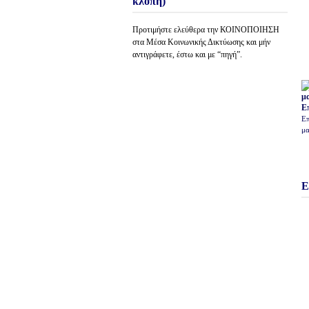
κλοπή)
Προτιμήστε ελεύθερα την ΚΟΙΝΟΠΟΙΗΣΗ
στα Μέσα Κοινωνικής Δικτύωσης και μήν
αντιγράφετε, έστω και με “πηγή”.
Ε
Επ
μα
Ε