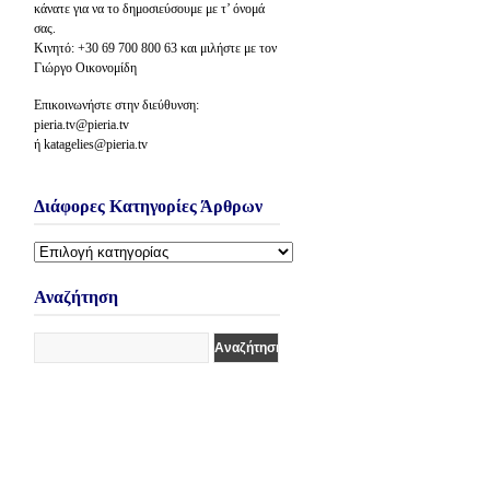
κάνατε για να το δημοσιεύσουμε με τ’ όνομά
σας.
Κινητό: +30 69 700 800 63 και μιλήστε με τον
Γιώργο Οικονομίδη
Επικοινωνήστε στην διεύθυνση:
pieria.tv@pieria.tv
ή katagelies@pieria.tv
Διάφορες Κατηγορίες Άρθρων
Διάφορες
Κατηγορίες
Άρθρων
Αναζήτηση