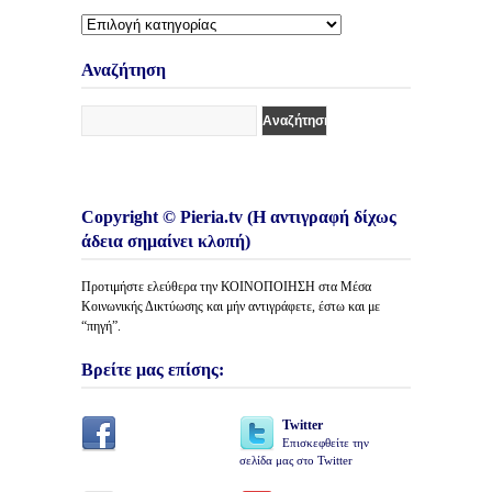
Διάφορες
Κατηγορίες
Άρθρων
Αναζήτηση
Copyright © Pieria.tv (Η αντιγραφή δίχως
άδεια σημαίνει κλοπή)
Προτιμήστε ελεύθερα την ΚΟΙΝΟΠΟΙΗΣΗ στα Μέσα
Κοινωνικής Δικτύωσης και μήν αντιγράφετε, έστω και με
“πηγή”.
Βρείτε μας επίσης:
Twitter
Επισκεφθείτε την
σελίδα μας στο Twitter