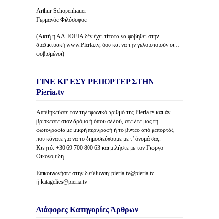
Arthur Schopenhauer
Γερμανός Φιλόσοφος
(Αυτή η ΑΛΗΘΕΙΑ δέν έχει τίποτα να φοβηθεί στην
διαδικτυακή www.Pieria.tv, όσο και να την γελοιοποιούν οι…
φοβισμένοι)
ΓΙΝΕ ΚΙ’ ΕΣΥ ΡΕΠΟΡΤΕΡ ΣΤΗΝ
Pieria.tv
Αποθηκεύστε τον τηλεφωνικό αριθμό της Pieria.tv και άν
βρίσκεστε στον δρόμο ή όπου αλλού, στείλτε μας τη
φωτογραφία με μικρή περιγραφή ή το βίντεο από ρεπορτάζ
που κάνατε για να το δημοσιεύσουμε με τ’ όνομά σας.
Κινητό: +30 69 700 800 63 και μιλήστε με τον Γιώργο
Οικονομίδη
Επικοινωνήστε στην διεύθυνση: pieria.tv@pieria.tv
ή katagelies@pieria.tv
Διάφορες Κατηγορίες Άρθρων