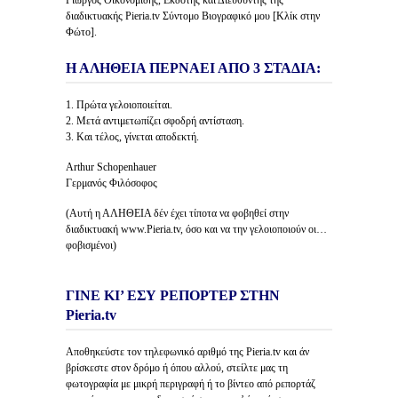
Γιώργος Οικονομίδης, Εκδότης και Διευθυντής της
διαδικτυακής Pieria.tv Σύντομο Βιογραφικό μου [Κλίκ στην
Φώτο].
Η ΑΛΗΘΕΙΑ ΠΕΡΝΑΕΙ ΑΠΟ 3 ΣΤΑΔΙΑ:
1. Πρώτα γελοιοποιείται.
2. Μετά αντιμετωπίζει σφοδρή αντίσταση.
3. Και τέλος, γίνεται αποδεκτή.
Arthur Schopenhauer
Γερμανός Φιλόσοφος
(Αυτή η ΑΛΗΘΕΙΑ δέν έχει τίποτα να φοβηθεί στην
διαδικτυακή www.Pieria.tv, όσο και να την γελοιοποιούν οι…
φοβισμένοι)
ΓΙΝΕ ΚΙ’ ΕΣΥ ΡΕΠΟΡΤΕΡ ΣΤΗΝ
Pieria.tv
Αποθηκεύστε τον τηλεφωνικό αριθμό της Pieria.tv και άν
βρίσκεστε στον δρόμο ή όπου αλλού, στείλτε μας τη
φωτογραφία με μικρή περιγραφή ή το βίντεο από ρεπορτάζ