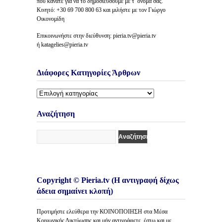
που κάνατε για να το δημοσιεύσουμε με τ’ όνομά σας.
Κινητό: +30 69 700 800 63 και μιλήστε με τον Γιώργο
Οικονομίδη
Επικοινωνήστε στην διεύθυνση: pieria.tv@pieria.tv
ή katagelies@pieria.tv
Διάφορες Κατηγορίες Άρθρων
Διάφορες
Κατηγορίες
Άρθρων
Αναζήτηση
Copyright © Pieria.tv (Η αντιγραφή δίχως
άδεια σημαίνει κλοπή)
Προτιμήστε ελεύθερα την ΚΟΙΝΟΠΟΙΗΣΗ στα Μέσα
Κοινωνικής Δικτύωσης και μήν αντιγράφετε, έστω και με