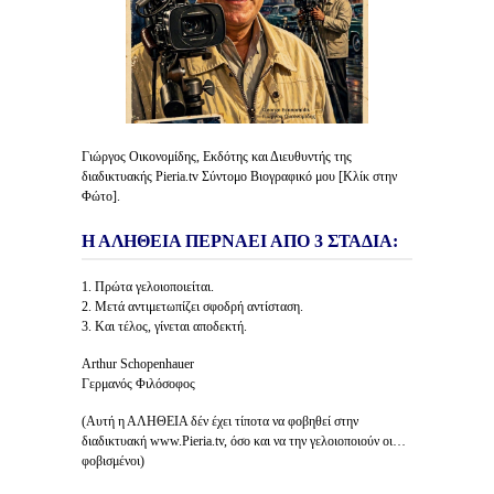
Γιώργος Οικονομίδης, Εκδότης και Διευθυντής της
διαδικτυακής Pieria.tv Σύντομο Βιογραφικό μου [Κλίκ στην
Φώτο].
Η ΑΛΗΘΕΙΑ ΠΕΡΝΑΕΙ ΑΠΟ 3 ΣΤΑΔΙΑ:
1. Πρώτα γελοιοποιείται.
2. Μετά αντιμετωπίζει σφοδρή αντίσταση.
3. Και τέλος, γίνεται αποδεκτή.
Arthur Schopenhauer
Γερμανός Φιλόσοφος
(Αυτή η ΑΛΗΘΕΙΑ δέν έχει τίποτα να φοβηθεί στην
διαδικτυακή www.Pieria.tv, όσο και να την γελοιοποιούν οι…
φοβισμένοι)