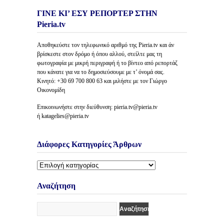
ΓΙΝΕ ΚΙ’ ΕΣΥ ΡΕΠΟΡΤΕΡ ΣΤΗΝ
Pieria.tv
Αποθηκεύστε τον τηλεφωνικό αριθμό της Pieria.tv και άν
βρίσκεστε στον δρόμο ή όπου αλλού, στείλτε μας τη
φωτογραφία με μικρή περιγραφή ή το βίντεο από ρεπορτάζ
που κάνατε για να το δημοσιεύσουμε με τ’ όνομά σας.
Κινητό: +30 69 700 800 63 και μιλήστε με τον Γιώργο
Οικονομίδη
Επικοινωνήστε στην διεύθυνση: pieria.tv@pieria.tv
ή katagelies@pieria.tv
Διάφορες Κατηγορίες Άρθρων
Διάφορες
Κατηγορίες
Άρθρων
Αναζήτηση