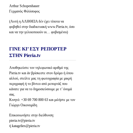
Arthur Schopenhauer
Γερμανός Φιλόσοφος
(Αυτή η ΑΛΗΘΕΙΑ δέν έχει τίποτα να
φοβηθεί στην διαδικτυακή www.Pieria.tv, όσο
και να την γελοιοποιούν οι… φοβισμένοι)
ΓΙΝΕ ΚΙ’ ΕΣΥ ΡΕΠΟΡΤΕΡ
ΣΤΗΝ Pieria.tv
Αποθηκεύστε τον τηλεφωνικό αριθμό της
Pieria.tv και άν βρίσκεστε στον δρόμο ή όπου
αλλού, στείλτε μας τη φωτογραφία με μικρή
περιγραφή ή το βίντεο από ρεπορτάζ που
κάνατε για να το δημοσιεύσουμε με τ’ όνομά
σας.
Κινητό: +30 69 700 800 63 και μιλήστε με τον
Γιώργο Οικονομίδη
Επικοινωνήστε στην διεύθυνση:
pieria.tv@pieria.tv
ή katagelies@pieria.tv