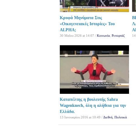
Κρυφά Μηνύματα Στις
Β
«Οικογενειακές Ιστορίες» Του
Λ
ALPHA;
Α
30 Μαΐου 2026 at 14:07 /
Κοινωνία
,
Ρεπορτάζ
14
Καταπέλτης η βουλευτής Sahra
Wagenknech, όλη η αλήθεια για την
Ελλάδα.
13 Ιανουαρίου 2016 at 10:49 /
Διεθνή
,
Πολιτικά