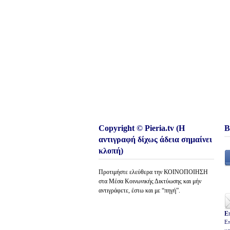
Copyright © Pieria.tv (Η
Β
αντιγραφή δίχως άδεια σημαίνει
κλοπή)
Προτιμήστε ελεύθερα την ΚΟΙΝΟΠΟΙΗΣΗ
στα Μέσα Κοινωνικής Δικτύωσης και μήν
αντιγράφετε, έστω και με “πηγή”.
Ε
Επ