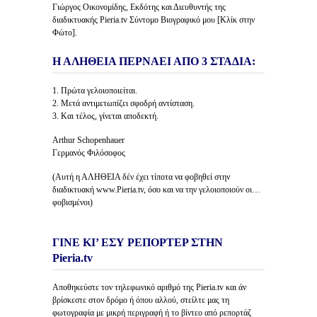
Γιώργος Οικονομίδης, Εκδότης και Διευθυντής της
διαδικτυακής Pieria.tv Σύντομο Βιογραφικό μου [Κλίκ στην
Φώτο].
Η ΑΛΗΘΕΙΑ ΠΕΡΝΑΕΙ ΑΠΟ 3 ΣΤΑΔΙΑ:
1. Πρώτα γελοιοποιείται.
2. Μετά αντιμετωπίζει σφοδρή αντίσταση.
3. Και τέλος, γίνεται αποδεκτή.
Arthur Schopenhauer
Γερμανός Φιλόσοφος
(Αυτή η ΑΛΗΘΕΙΑ δέν έχει τίποτα να φοβηθεί στην
διαδικτυακή www.Pieria.tv, όσο και να την γελοιοποιούν οι…
φοβισμένοι)
ΓΙΝΕ ΚΙ’ ΕΣΥ ΡΕΠΟΡΤΕΡ ΣΤΗΝ
Pieria.tv
Αποθηκεύστε τον τηλεφωνικό αριθμό της Pieria.tv και άν
βρίσκεστε στον δρόμο ή όπου αλλού, στείλτε μας τη
φωτογραφία με μικρή περιγραφή ή το βίντεο από ρεπορτάζ