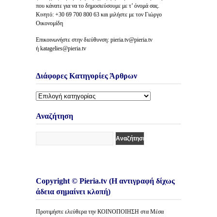
που κάνατε για να το δημοσιεύσουμε με τ’ όνομά σας.
Κινητό: +30 69 700 800 63 και μιλήστε με τον Γιώργο
Οικονομίδη
Επικοινωνήστε στην διεύθυνση: pieria.tv@pieria.tv
ή katagelies@pieria.tv
Διάφορες Κατηγορίες Άρθρων
Διάφορες
Κατηγορίες
Άρθρων
Αναζήτηση
Copyright © Pieria.tv (Η αντιγραφή δίχως
άδεια σημαίνει κλοπή)
Προτιμήστε ελεύθερα την ΚΟΙΝΟΠΟΙΗΣΗ στα Μέσα