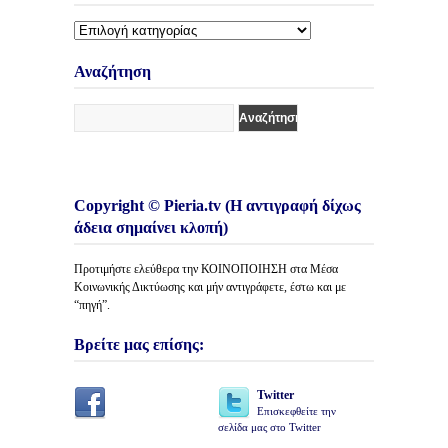
Διάφορες
Κατηγορίες
Άρθρων
Αναζήτηση
Copyright © Pieria.tv (Η αντιγραφή δίχως
άδεια σημαίνει κλοπή)
Προτιμήστε ελεύθερα την ΚΟΙΝΟΠΟΙΗΣΗ στα Μέσα
Κοινωνικής Δικτύωσης και μήν αντιγράφετε, έστω και με
“πηγή”.
Βρείτε μας επίσης:
Twitter
Επισκεφθείτε την
σελίδα μας στο Twitter