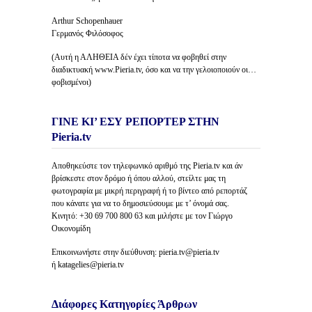
Arthur Schopenhauer
Γερμανός Φιλόσοφος
(Αυτή η ΑΛΗΘΕΙΑ δέν έχει τίποτα να φοβηθεί στην
διαδικτυακή www.Pieria.tv, όσο και να την γελοιοποιούν οι…
φοβισμένοι)
ΓΙΝΕ ΚΙ’ ΕΣΥ ΡΕΠΟΡΤΕΡ ΣΤΗΝ
Pieria.tv
Αποθηκεύστε τον τηλεφωνικό αριθμό της Pieria.tv και άν
βρίσκεστε στον δρόμο ή όπου αλλού, στείλτε μας τη
φωτογραφία με μικρή περιγραφή ή το βίντεο από ρεπορτάζ
που κάνατε για να το δημοσιεύσουμε με τ’ όνομά σας.
Κινητό: +30 69 700 800 63 και μιλήστε με τον Γιώργο
Οικονομίδη
Επικοινωνήστε στην διεύθυνση: pieria.tv@pieria.tv
ή katagelies@pieria.tv
Διάφορες Κατηγορίες Άρθρων