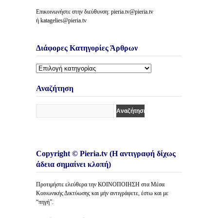
Επικοινωνήστε στην διεύθυνση: pieria.tv@pieria.tv
ή katagelies@pieria.tv
Διάφορες Κατηγορίες Άρθρων
Διάφορες
Κατηγορίες
Άρθρων
Αναζήτηση
Copyright © Pieria.tv (Η αντιγραφή δίχως
άδεια σημαίνει κλοπή)
Προτιμήστε ελεύθερα την ΚΟΙΝΟΠΟΙΗΣΗ στα Μέσα
Κοινωνικής Δικτύωσης και μήν αντιγράφετε, έστω και με
“πηγή”.