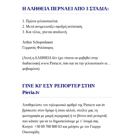
Η ΑΛΗΘΕΙΑ ΠΕΡΝΑΕΙ ΑΠΟ 3 ΣΤΑΔΙΑ:
1. Πρώτα γελοιοποιείται.
2. Μετά αντιμετωπίζει σφοδρή αντίσταση.
3. Και τέλος, γίνεται αποδεκτή.
Arthur Schopenhauer
Γερμανός Φιλόσοφος
(Αυτή η ΑΛΗΘΕΙΑ δέν έχει τίποτα να φοβηθεί στην
διαδικτυακή www.Pieria.tv, όσο και να την γελοιοποιούν οι…
φοβισμένοι)
ΓΙΝΕ ΚΙ’ ΕΣΥ ΡΕΠΟΡΤΕΡ ΣΤΗΝ
Pieria.tv
Αποθηκεύστε τον τηλεφωνικό αριθμό της Pieria.tv και άν
βρίσκεστε στον δρόμο ή όπου αλλού, στείλτε μας τη
φωτογραφία με μικρή περιγραφή ή το βίντεο από ρεπορτάζ
που κάνατε για να το δημοσιεύσουμε με τ’ όνομά σας.
Κινητό: +30 69 700 800 63 και μιλήστε με τον Γιώργο
Οικονομίδη