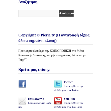
Άρθρων
Αναζήτηση
Copyright © Pieria.tv (Η αντιγραφή δίχως
άδεια σημαίνει κλοπή)
Προτιμήστε ελεύθερα την ΚΟΙΝΟΠΟΙΗΣΗ στα Μέσα
Κοινωνικής Δικτύωσης και μήν αντιγράφετε, έστω και με
“πηγή”.
Βρείτε μας επίσης:
Twitter
Επισκεφθείτε την
σελίδα μας στο Twitter
Επικοινωνία
YouTube
Επικοινωνήστε μαζί
Επισκεφθείτε την
μας
σελίδα μας στο YouTube