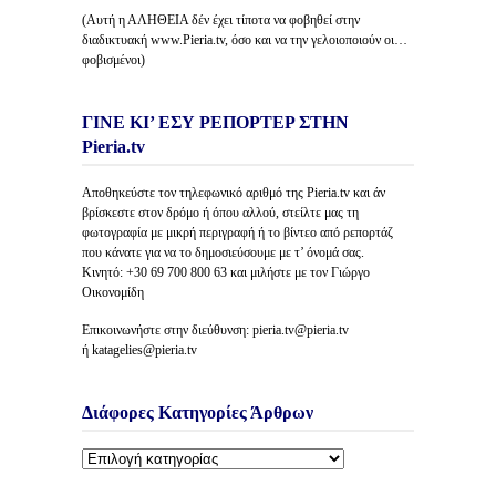
(Αυτή η ΑΛΗΘΕΙΑ δέν έχει τίποτα να φοβηθεί στην
διαδικτυακή www.Pieria.tv, όσο και να την γελοιοποιούν οι…
φοβισμένοι)
ΓΙΝΕ ΚΙ’ ΕΣΥ ΡΕΠΟΡΤΕΡ ΣΤΗΝ
Pieria.tv
Αποθηκεύστε τον τηλεφωνικό αριθμό της Pieria.tv και άν
βρίσκεστε στον δρόμο ή όπου αλλού, στείλτε μας τη
φωτογραφία με μικρή περιγραφή ή το βίντεο από ρεπορτάζ
που κάνατε για να το δημοσιεύσουμε με τ’ όνομά σας.
Κινητό: +30 69 700 800 63 και μιλήστε με τον Γιώργο
Οικονομίδη
Επικοινωνήστε στην διεύθυνση: pieria.tv@pieria.tv
ή katagelies@pieria.tv
Διάφορες Κατηγορίες Άρθρων
Διάφορες
Κατηγορίες