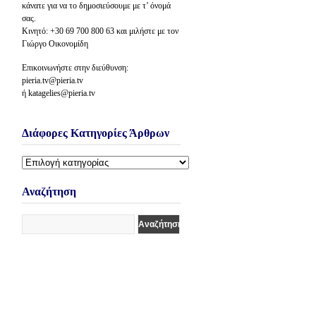
κάνατε για να το δημοσιεύσουμε με τ’ όνομά
σας.
Κινητό: +30 69 700 800 63 και μιλήστε με τον
Γιώργο Οικονομίδη
Επικοινωνήστε στην διεύθυνση:
pieria.tv@pieria.tv
ή katagelies@pieria.tv
Διάφορες Κατηγορίες Άρθρων
Διάφορες
Κατηγορίες
Άρθρων
Αναζήτηση