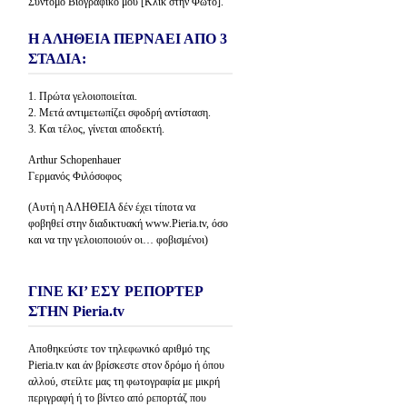
Σύντομο Βιογραφικό μου [Κλίκ στην Φώτο].
Η ΑΛΗΘΕΙΑ ΠΕΡΝΑΕΙ ΑΠΟ 3
ΣΤΑΔΙΑ:
1. Πρώτα γελοιοποιείται.
2. Μετά αντιμετωπίζει σφοδρή αντίσταση.
3. Και τέλος, γίνεται αποδεκτή.
Arthur Schopenhauer
Γερμανός Φιλόσοφος
(Αυτή η ΑΛΗΘΕΙΑ δέν έχει τίποτα να
φοβηθεί στην διαδικτυακή www.Pieria.tv, όσο
και να την γελοιοποιούν οι… φοβισμένοι)
ΓΙΝΕ ΚΙ’ ΕΣΥ ΡΕΠΟΡΤΕΡ
ΣΤΗΝ Pieria.tv
Αποθηκεύστε τον τηλεφωνικό αριθμό της
Pieria.tv και άν βρίσκεστε στον δρόμο ή όπου
αλλού, στείλτε μας τη φωτογραφία με μικρή
περιγραφή ή το βίντεο από ρεπορτάζ που