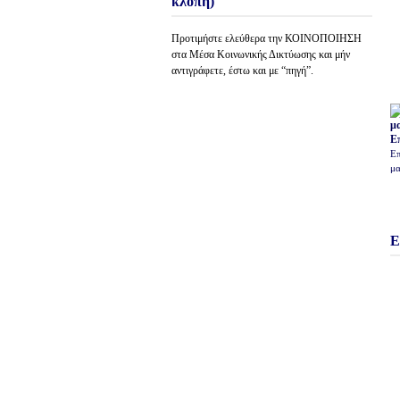
κλοπή)
Προτιμήστε ελεύθερα την ΚΟΙΝΟΠΟΙΗΣΗ
στα Μέσα Κοινωνικής Δικτύωσης και μήν
αντιγράφετε, έστω και με “πηγή”.
Ε
Επ
μα
Ε