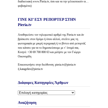
διαδικτυακή www.Pieria.tv, όσο και να την γελοιοποιούν οι…
φοβισμένοι)
ΓΙΝΕ ΚΙ’ ΕΣΥ ΡΕΠΟΡΤΕΡ ΣΤΗΝ
Pieria.tv
Αποθηκεύστε τον τηλεφωνικό αριθμό της Pieria.tv και άν
βρίσκεστε στον δρόμο ή όπου αλλού, στείλτε μας τη
φωτογραφία με μικρή περιγραφή ή το βίντεο από ρεπορτάζ
που κάνατε για να το δημοσιεύσουμε με τ’ όνομά σας.
Κινητό: +30 69 700 800 63 και μιλήστε με τον Γιώργο
Οικονομίδη
Επικοινωνήστε στην διεύθυνση: pieria.tv@pieria.tv
ή katagelies@pieria.tv
Διάφορες Κατηγορίες Άρθρων
Διάφορες
Κατηγορίες
Άρθρων
Αναζήτηση