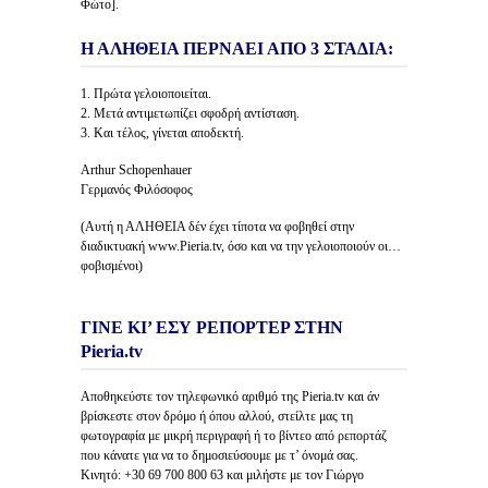
Φώτο].
Η ΑΛΗΘΕΙΑ ΠΕΡΝΑΕΙ ΑΠΟ 3 ΣΤΑΔΙΑ:
1. Πρώτα γελοιοποιείται.
2. Μετά αντιμετωπίζει σφοδρή αντίσταση.
3. Και τέλος, γίνεται αποδεκτή.
Arthur Schopenhauer
Γερμανός Φιλόσοφος
(Αυτή η ΑΛΗΘΕΙΑ δέν έχει τίποτα να φοβηθεί στην
διαδικτυακή www.Pieria.tv, όσο και να την γελοιοποιούν οι…
φοβισμένοι)
ΓΙΝΕ ΚΙ’ ΕΣΥ ΡΕΠΟΡΤΕΡ ΣΤΗΝ
Pieria.tv
Αποθηκεύστε τον τηλεφωνικό αριθμό της Pieria.tv και άν
βρίσκεστε στον δρόμο ή όπου αλλού, στείλτε μας τη
φωτογραφία με μικρή περιγραφή ή το βίντεο από ρεπορτάζ
που κάνατε για να το δημοσιεύσουμε με τ’ όνομά σας.
Κινητό: +30 69 700 800 63 και μιλήστε με τον Γιώργο