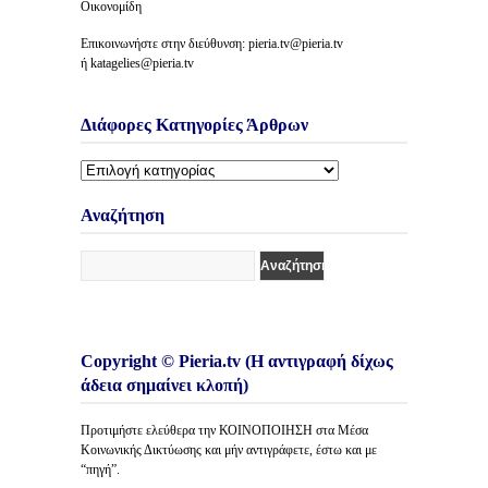
Οικονομίδη
Επικοινωνήστε στην διεύθυνση: pieria.tv@pieria.tv
ή katagelies@pieria.tv
Διάφορες Κατηγορίες Άρθρων
Διάφορες
Κατηγορίες
Άρθρων
Αναζήτηση
Copyright © Pieria.tv (Η αντιγραφή δίχως
άδεια σημαίνει κλοπή)
Προτιμήστε ελεύθερα την ΚΟΙΝΟΠΟΙΗΣΗ στα Μέσα
Κοινωνικής Δικτύωσης και μήν αντιγράφετε, έστω και με
“πηγή”.