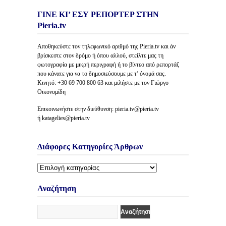
ΓΙΝΕ ΚΙ’ ΕΣΥ ΡΕΠΟΡΤΕΡ ΣΤΗΝ
Pieria.tv
Αποθηκεύστε τον τηλεφωνικό αριθμό της Pieria.tv και άν
βρίσκεστε στον δρόμο ή όπου αλλού, στείλτε μας τη
φωτογραφία με μικρή περιγραφή ή το βίντεο από ρεπορτάζ
που κάνατε για να το δημοσιεύσουμε με τ’ όνομά σας.
Κινητό: +30 69 700 800 63 και μιλήστε με τον Γιώργο
Οικονομίδη
Επικοινωνήστε στην διεύθυνση: pieria.tv@pieria.tv
ή katagelies@pieria.tv
Διάφορες Κατηγορίες Άρθρων
Διάφορες
Κατηγορίες
Άρθρων
Αναζήτηση