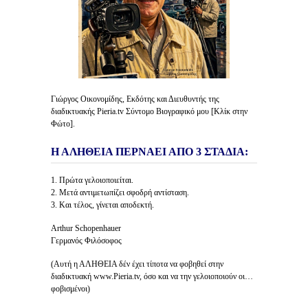
Γιώργος Οικονομίδης, Εκδότης και Διευθυντής της
διαδικτυακής Pieria.tv Σύντομο Βιογραφικό μου [Κλίκ στην
Φώτο].
Η ΑΛΗΘΕΙΑ ΠΕΡΝΑΕΙ ΑΠΟ 3 ΣΤΑΔΙΑ:
1. Πρώτα γελοιοποιείται.
2. Μετά αντιμετωπίζει σφοδρή αντίσταση.
3. Και τέλος, γίνεται αποδεκτή.
Arthur Schopenhauer
Γερμανός Φιλόσοφος
(Αυτή η ΑΛΗΘΕΙΑ δέν έχει τίποτα να φοβηθεί στην
διαδικτυακή www.Pieria.tv, όσο και να την γελοιοποιούν οι…
φοβισμένοι)