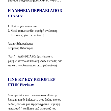
Σύντομο Βιογραφικό μου [Κλίκ στην Φώτο].
Η ΑΛΗΘΕΙΑ ΠΕΡΝΑΕΙ ΑΠΟ 3
ΣΤΑΔΙΑ:
1. Πρώτα γελοιοποιείται.
2. Μετά αντιμετωπίζει σφοδρή αντίσταση.
3. Και τέλος, γίνεται αποδεκτή.
Arthur Schopenhauer
Γερμανός Φιλόσοφος
(Αυτή η ΑΛΗΘΕΙΑ δέν έχει τίποτα να
φοβηθεί στην διαδικτυακή www.Pieria.tv, όσο
και να την γελοιοποιούν οι… φοβισμένοι)
ΓΙΝΕ ΚΙ’ ΕΣΥ ΡΕΠΟΡΤΕΡ
ΣΤΗΝ Pieria.tv
Αποθηκεύστε τον τηλεφωνικό αριθμό της
Pieria.tv και άν βρίσκεστε στον δρόμο ή όπου
αλλού, στείλτε μας τη φωτογραφία με μικρή
περιγραφή ή το βίντεο από ρεπορτάζ που