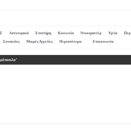
Σ
Αστυνομικά
Επιστήμη
Κοινωνία
Ντοκιμαντέρ
Υγεία
Περ
Συναυλίες
Μικρές Αγγελίες
Περισσότερα:
Επικοινωνία
μόπουλο'