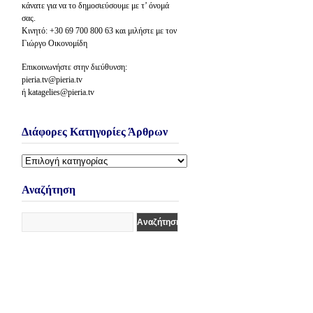
κάνατε για να το δημοσιεύσουμε με τ’ όνομά
σας.
Κινητό: +30 69 700 800 63 και μιλήστε με τον
Γιώργο Οικονομίδη
Επικοινωνήστε στην διεύθυνση:
pieria.tv@pieria.tv
ή katagelies@pieria.tv
Διάφορες Κατηγορίες Άρθρων
Διάφορες
Κατηγορίες
Άρθρων
Αναζήτηση