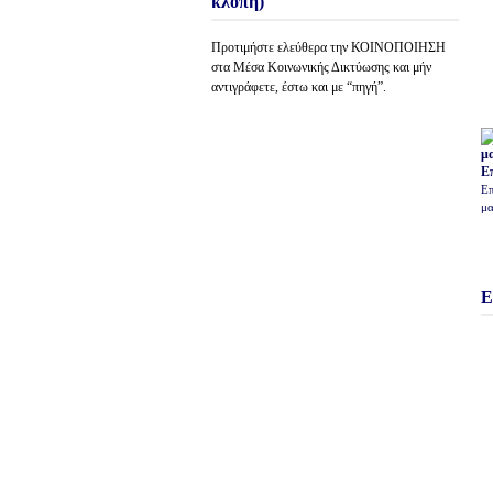
κλοπή)
Προτιμήστε ελεύθερα την ΚΟΙΝΟΠΟΙΗΣΗ
στα Μέσα Κοινωνικής Δικτύωσης και μήν
αντιγράφετε, έστω και με “πηγή”.
Ε
Επ
μα
Ε