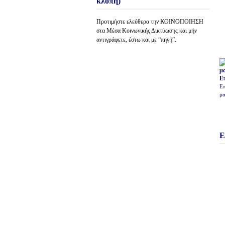
κλοπή)
Προτιμήστε ελεύθερα την ΚΟΙΝΟΠΟΙΗΣΗ
στα Μέσα Κοινωνικής Δικτύωσης και μήν
αντιγράφετε, έστω και με “πηγή”.
Ε
Επ
μα
Ε