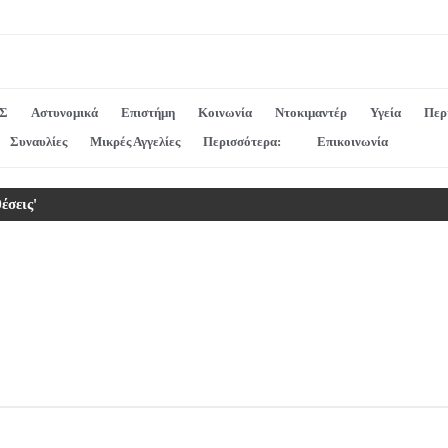
Σ
Αστυνομικά
Επιστήμη
Κοινωνία
Ντοκιμαντέρ
Υγεία
Περ
Συναυλίες
Μικρές Αγγελίες
Περισσότερα:
Επικοινωνία
έσεις'