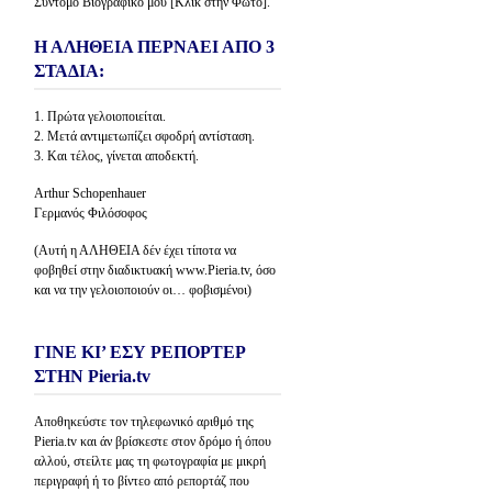
Σύντομο Βιογραφικό μου [Κλίκ στην Φώτο].
Η ΑΛΗΘΕΙΑ ΠΕΡΝΑΕΙ ΑΠΟ 3
ΣΤΑΔΙΑ:
1. Πρώτα γελοιοποιείται.
2. Μετά αντιμετωπίζει σφοδρή αντίσταση.
3. Και τέλος, γίνεται αποδεκτή.
Arthur Schopenhauer
Γερμανός Φιλόσοφος
(Αυτή η ΑΛΗΘΕΙΑ δέν έχει τίποτα να
φοβηθεί στην διαδικτυακή www.Pieria.tv, όσο
και να την γελοιοποιούν οι… φοβισμένοι)
ΓΙΝΕ ΚΙ’ ΕΣΥ ΡΕΠΟΡΤΕΡ
ΣΤΗΝ Pieria.tv
Αποθηκεύστε τον τηλεφωνικό αριθμό της
Pieria.tv και άν βρίσκεστε στον δρόμο ή όπου
αλλού, στείλτε μας τη φωτογραφία με μικρή
περιγραφή ή το βίντεο από ρεπορτάζ που