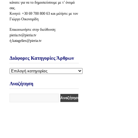
κάνατε για να το δημοσιεύσουμε με τ’ όνομά
σας.
Κινητό: +30 69 700 800 63 και μιλήστε με τον
Γιώργο Οικονομίδη
Επικοινωνήστε στην διεύθυνση:
pieria.tv@pieria.tv
ή katagelies@pieria.tv
Διάφορες Κατηγορίες Άρθρων
Διάφορες
Κατηγορίες
Άρθρων
Αναζήτηση