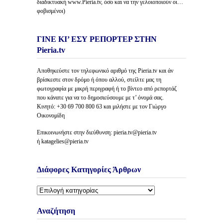
διαδικτυακή www.Pieria.tv, όσο και να την γελοιοποιούν οι…
φοβισμένοι)
ΓΙΝΕ ΚΙ’ ΕΣΥ ΡΕΠΟΡΤΕΡ ΣΤΗΝ
Pieria.tv
Αποθηκεύστε τον τηλεφωνικό αριθμό της Pieria.tv και άν
βρίσκεστε στον δρόμο ή όπου αλλού, στείλτε μας τη
φωτογραφία με μικρή περιγραφή ή το βίντεο από ρεπορτάζ
που κάνατε για να το δημοσιεύσουμε με τ’ όνομά σας.
Κινητό: +30 69 700 800 63 και μιλήστε με τον Γιώργο
Οικονομίδη
Επικοινωνήστε στην διεύθυνση: pieria.tv@pieria.tv
ή katagelies@pieria.tv
Διάφορες Κατηγορίες Άρθρων
Διάφορες
Κατηγορίες
Άρθρων
Αναζήτηση