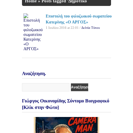
Home
»
Posts tagged 'Δημοτικό
Κυνοκομείο Κατερίνης'
Επιστολή του φιλοζωικού σωματείου
Κατερίνης «Ο ΑΡΓΟΣ»
1 Ιουλίου 2016 at 22:01 /
Δελτία Τύπου
Αναζήτηση.
Γιώργος Οικονομίδης Σύντομο Βιογραφικό
[Κλίκ στην Φώτο]