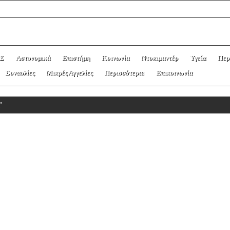
Σ
Αστυνομικά
Επιστήμη
Κοινωνία
Ντοκιμαντέρ
Υγεία
Περ
Συναυλίες
Μικρές Αγγελίες
Περισσότερα:
Επικοινωνία
'