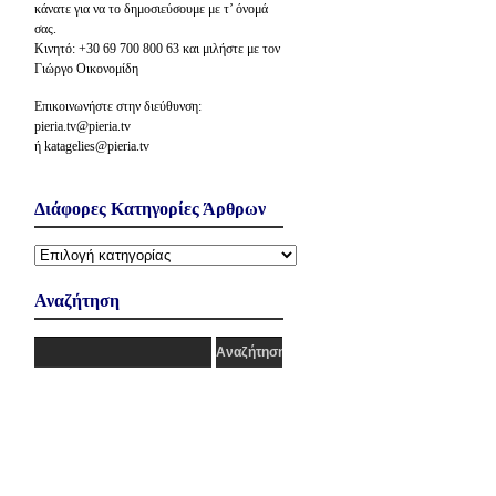
κάνατε για να το δημοσιεύσουμε με τ’ όνομά
σας.
Κινητό: +30 69 700 800 63 και μιλήστε με τον
Γιώργο Οικονομίδη
Επικοινωνήστε στην διεύθυνση:
pieria.tv@pieria.tv
ή katagelies@pieria.tv
Διάφορες Κατηγορίες Άρθρων
Διάφορες
Κατηγορίες
Άρθρων
Αναζήτηση