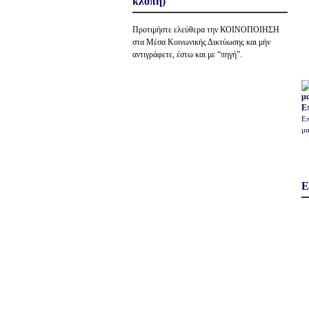
κλοπή)
Προτιμήστε ελεύθερα την ΚΟΙΝΟΠΟΙΗΣΗ
στα Μέσα Κοινωνικής Δικτύωσης και μήν
αντιγράφετε, έστω και με “πηγή”.
Ε
Επ
μα
Ε