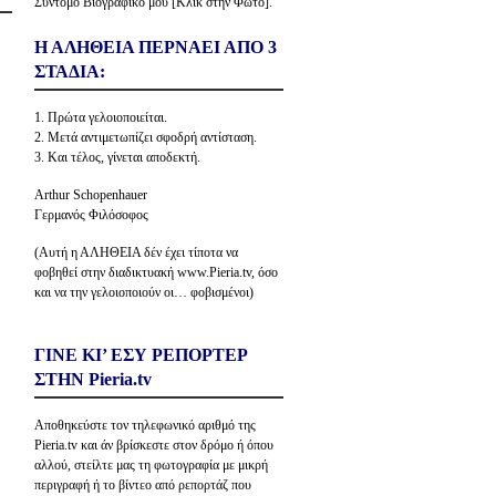
Σύντομο Βιογραφικό μου [Κλίκ στην Φώτο].
Η ΑΛΗΘΕΙΑ ΠΕΡΝΑΕΙ ΑΠΟ 3
ΣΤΑΔΙΑ:
1. Πρώτα γελοιοποιείται.
2. Μετά αντιμετωπίζει σφοδρή αντίσταση.
3. Και τέλος, γίνεται αποδεκτή.
Arthur Schopenhauer
Γερμανός Φιλόσοφος
(Αυτή η ΑΛΗΘΕΙΑ δέν έχει τίποτα να
φοβηθεί στην διαδικτυακή www.Pieria.tv, όσο
και να την γελοιοποιούν οι… φοβισμένοι)
ΓΙΝΕ ΚΙ’ ΕΣΥ ΡΕΠΟΡΤΕΡ
ΣΤΗΝ Pieria.tv
Αποθηκεύστε τον τηλεφωνικό αριθμό της
Pieria.tv και άν βρίσκεστε στον δρόμο ή όπου
αλλού, στείλτε μας τη φωτογραφία με μικρή
περιγραφή ή το βίντεο από ρεπορτάζ που