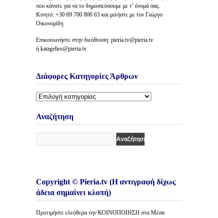
που κάνατε για να το δημοσιεύσουμε με τ’ όνομά σας.
Κινητό: +30 69 700 800 63 και μιλήστε με τον Γιώργο
Οικονομίδη
Επικοινωνήστε στην διεύθυνση: pieria.tv@pieria.tv
ή katagelies@pieria.tv
Διάφορες Κατηγορίες Άρθρων
Διάφορες
Κατηγορίες
Άρθρων
Αναζήτηση
Copyright © Pieria.tv (Η αντιγραφή δίχως
άδεια σημαίνει κλοπή)
Προτιμήστε ελεύθερα την ΚΟΙΝΟΠΟΙΗΣΗ στα Μέσα