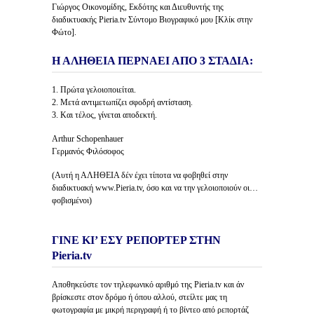
Γιώργος Οικονομίδης, Εκδότης και Διευθυντής της
διαδικτυακής Pieria.tv Σύντομο Βιογραφικό μου [Κλίκ στην
Φώτο].
Η ΑΛΗΘΕΙΑ ΠΕΡΝΑΕΙ ΑΠΟ 3 ΣΤΑΔΙΑ:
1. Πρώτα γελοιοποιείται.
2. Μετά αντιμετωπίζει σφοδρή αντίσταση.
3. Και τέλος, γίνεται αποδεκτή.
Arthur Schopenhauer
Γερμανός Φιλόσοφος
(Αυτή η ΑΛΗΘΕΙΑ δέν έχει τίποτα να φοβηθεί στην
διαδικτυακή www.Pieria.tv, όσο και να την γελοιοποιούν οι…
φοβισμένοι)
ΓΙΝΕ ΚΙ’ ΕΣΥ ΡΕΠΟΡΤΕΡ ΣΤΗΝ
Pieria.tv
Αποθηκεύστε τον τηλεφωνικό αριθμό της Pieria.tv και άν
βρίσκεστε στον δρόμο ή όπου αλλού, στείλτε μας τη
φωτογραφία με μικρή περιγραφή ή το βίντεο από ρεπορτάζ