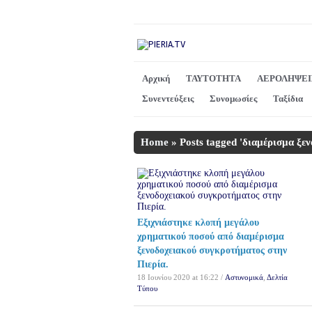
Αρχική
ΤΑΥΤΟΤΗΤΑ
ΑΕΡΟΛΗΨΕΙ
Συνεντεύξεις
Συνομωσίες
Ταξίδια
Home
»
Posts tagged 'διαμέρισμα ξε
Εξιχνιάστηκε κλοπή μεγάλου
χρηματικού ποσού από διαμέρισμα
ξενοδοχειακού συγκροτήματος στην
Πιερία.
18 Ιουνίου 2020 at 16:22 /
Αστυνομικά
,
Δελτία
Τύπου