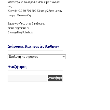
κάνατε για να το δημοσιεύσουμε με τ’ όνομά
σας.
Κινητό: +30 69 700 800 63 και μιλήστε με τον
Γιώργο Οικονομίδη
Επικοινωνήστε στην διεύθυνση:
pieria.tv@pieria.tv
ή katagelies@pieria.tv
Διάφορες Κατηγορίες Άρθρων
Διάφορες
Κατηγορίες
Άρθρων
Αναζήτηση