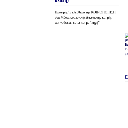
κλοπή)
Προτιμήστε ελεύθερα την ΚΟΙΝΟΠΟΙΗΣΗ
στα Μέσα Κοινωνικής Δικτύωσης και μήν
αντιγράφετε, έστω και με “πηγή”.
Ε
Επ
μα
Ε