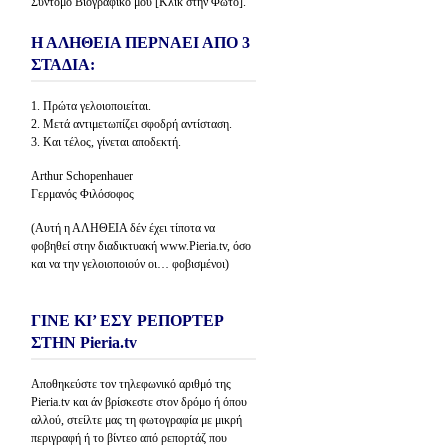
Σύντομο Βιογραφικό μου [Κλίκ στην Φώτο].
Η ΑΛΗΘΕΙΑ ΠΕΡΝΑΕΙ ΑΠΟ 3
ΣΤΑΔΙΑ:
1. Πρώτα γελοιοποιείται.
2. Μετά αντιμετωπίζει σφοδρή αντίσταση.
3. Και τέλος, γίνεται αποδεκτή.
Arthur Schopenhauer
Γερμανός Φιλόσοφος
(Αυτή η ΑΛΗΘΕΙΑ δέν έχει τίποτα να
φοβηθεί στην διαδικτυακή www.Pieria.tv, όσο
και να την γελοιοποιούν οι… φοβισμένοι)
ΓΙΝΕ ΚΙ’ ΕΣΥ ΡΕΠΟΡΤΕΡ
ΣΤΗΝ Pieria.tv
Αποθηκεύστε τον τηλεφωνικό αριθμό της
Pieria.tv και άν βρίσκεστε στον δρόμο ή όπου
αλλού, στείλτε μας τη φωτογραφία με μικρή
περιγραφή ή το βίντεο από ρεπορτάζ που