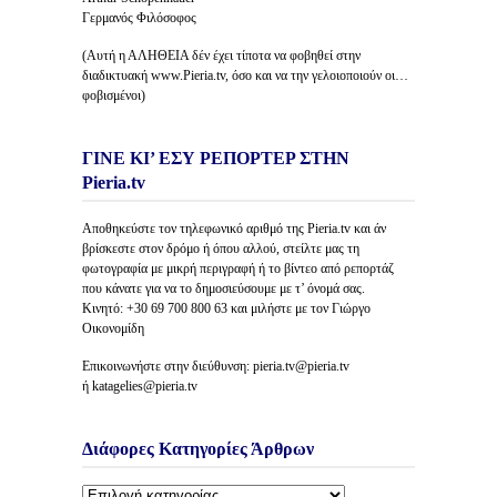
Γερμανός Φιλόσοφος
(Αυτή η ΑΛΗΘΕΙΑ δέν έχει τίποτα να φοβηθεί στην
διαδικτυακή www.Pieria.tv, όσο και να την γελοιοποιούν οι…
φοβισμένοι)
ΓΙΝΕ ΚΙ’ ΕΣΥ ΡΕΠΟΡΤΕΡ ΣΤΗΝ
Pieria.tv
Αποθηκεύστε τον τηλεφωνικό αριθμό της Pieria.tv και άν
βρίσκεστε στον δρόμο ή όπου αλλού, στείλτε μας τη
φωτογραφία με μικρή περιγραφή ή το βίντεο από ρεπορτάζ
που κάνατε για να το δημοσιεύσουμε με τ’ όνομά σας.
Κινητό: +30 69 700 800 63 και μιλήστε με τον Γιώργο
Οικονομίδη
Επικοινωνήστε στην διεύθυνση: pieria.tv@pieria.tv
ή katagelies@pieria.tv
Διάφορες Κατηγορίες Άρθρων
Διάφορες