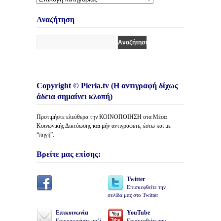
Κατηγορίες
Άρθρων
Αναζήτηση
Copyright © Pieria.tv (Η αντιγραφή δίχως
άδεια σημαίνει κλοπή)
Προτιμήστε ελεύθερα την ΚΟΙΝΟΠΟΙΗΣΗ στα Μέσα
Κοινωνικής Δικτύωσης και μήν αντιγράφετε, έστω και με
“πηγή”.
Βρείτε μας επίσης:
Twitter
Επισκεφθείτε την
σελίδα μας στο Twitter
Επικοινωνία
YouTube
Επικοινωνήστε μαζί
Επισκεφθείτε την