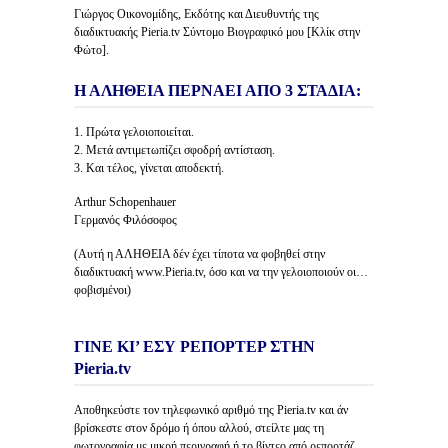
Γιώργος Οικονομίδης, Εκδότης και Διευθυντής της
διαδικτυακής Pieria.tv Σύντομο Βιογραφικό μου [Κλίκ στην
Φώτο].
Η ΑΛΗΘΕΙΑ ΠΕΡΝΑΕΙ ΑΠΟ 3 ΣΤΑΔΙΑ:
1. Πρώτα γελοιοποιείται.
2. Μετά αντιμετωπίζει σφοδρή αντίσταση.
3. Και τέλος, γίνεται αποδεκτή.
Arthur Schopenhauer
Γερμανός Φιλόσοφος
(Αυτή η ΑΛΗΘΕΙΑ δέν έχει τίποτα να φοβηθεί στην
διαδικτυακή www.Pieria.tv, όσο και να την γελοιοποιούν οι…
φοβισμένοι)
ΓΙΝΕ ΚΙ’ ΕΣΥ ΡΕΠΟΡΤΕΡ ΣΤΗΝ
Pieria.tv
Αποθηκεύστε τον τηλεφωνικό αριθμό της Pieria.tv και άν
βρίσκεστε στον δρόμο ή όπου αλλού, στείλτε μας τη
φωτογραφία με μικρή περιγραφή ή το βίντεο από ρεπορτάζ