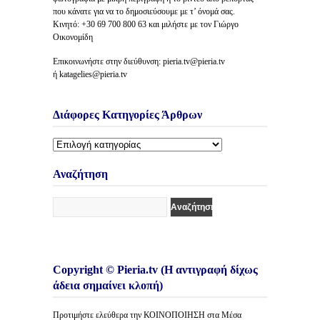
που κάνατε για να το δημοσιεύσουμε με τ’ όνομά σας.
Κινητό: +30 69 700 800 63 και μιλήστε με τον Γιώργο
Οικονομίδη
Επικοινωνήστε στην διεύθυνση: pieria.tv@pieria.tv
ή katagelies@pieria.tv
Διάφορες Κατηγορίες Άρθρων
Διάφορες
Κατηγορίες
Άρθρων
Αναζήτηση
Copyright © Pieria.tv (Η αντιγραφή δίχως
άδεια σημαίνει κλοπή)
Προτιμήστε ελεύθερα την ΚΟΙΝΟΠΟΙΗΣΗ στα Μέσα